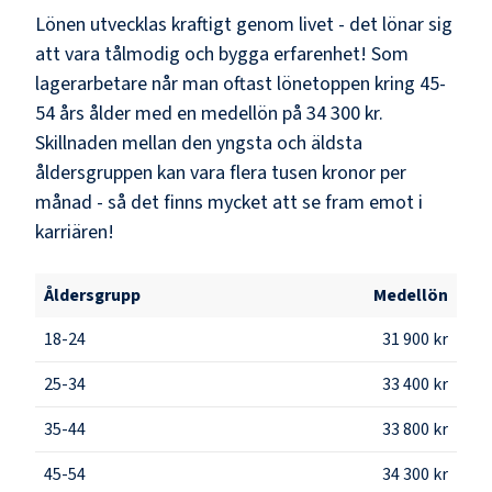
Lönen utvecklas kraftigt genom livet - det lönar sig
att vara tålmodig och bygga erfarenhet! Som
lagerarbetare
når man oftast lönetoppen kring
45-
54
års ålder med en medellön på
34 300 kr
.
Skillnaden mellan den yngsta och äldsta
åldersgruppen kan vara flera tusen kronor per
månad - så det finns mycket att se fram emot i
karriären!
Åldersgrupp
Medellön
18-24
31 900 kr
25-34
33 400 kr
35-44
33 800 kr
45-54
34 300 kr