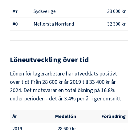
#
7
Sydsverige
33 000 kr
#
8
Mellersta Norrland
32 300 kr
Löneutveckling över tid
Lönen för lagerarbetare har utvecklats positivt
över tid! Från 28 600 kr år 2019 till 33 400 kr år
2024. Det motsvarar en total ökning på 16.8%
under perioden - det är 3.4% per år i genomsnitt!
År
Medellön
Förändring
2019
28 600 kr
–