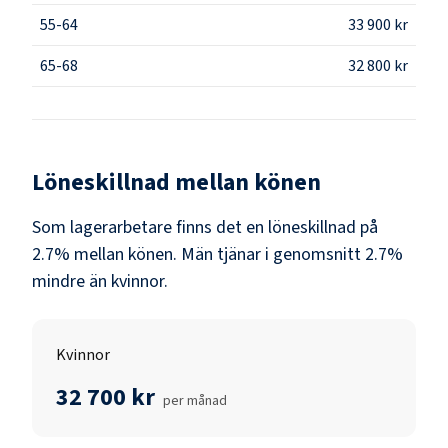
55-64
33 900 kr
65-68
32 800 kr
Löneskillnad mellan könen
Som
lagerarbetare
finns det en löneskillnad på
2.7
% mellan könen.
Män
tjänar i genomsnitt
2.7
%
mindre än
kvinnor
.
Kvinnor
32 700 kr
per månad