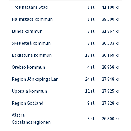
Trollhättans Stad
1
st
41 100 kr
Halmstads kommun
1
st
39 500 kr
Lunds kommun
3
st
31 867 kr
Skellefteå kommun
3
st
30 533 kr
Eskilstuna kommun
13
st
30 169 kr
Örebro kommun
4
st
28 958 kr
Region Jönköpings Län
24
st
27 848 kr
Uppsala kommun
12
st
27 825 kr
Region Gotland
9
st
27 328 kr
Västra
3
st
26 800 kr
Götalandsregionen