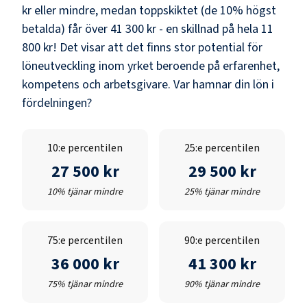
kr
eller mindre, medan toppskiktet (de 10% högst
betalda) får över
41 300 kr
- en skillnad på hela
11
800 kr
! Det visar att det finns stor potential för
löneutveckling inom yrket beroende på erfarenhet,
kompetens och arbetsgivare. Var hamnar din lön i
fördelningen?
10:e percentilen
25:e percentilen
27 500 kr
29 500 kr
10% tjänar mindre
25% tjänar mindre
75:e percentilen
90:e percentilen
36 000 kr
41 300 kr
75% tjänar mindre
90% tjänar mindre