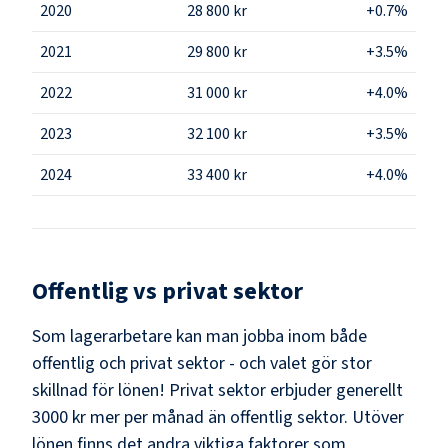
2020
28 800 kr
+0.7%
2021
29 800 kr
+3.5%
2022
31 000 kr
+4.0%
2023
32 100 kr
+3.5%
2024
33 400 kr
+4.0%
Offentlig vs privat sektor
Som
lagerarbetare
kan man jobba inom både
offentlig och privat sektor - och valet gör stor
skillnad för lönen!
Privat sektor erbjuder generellt
3000 kr mer per månad än offentlig sektor.
Utöver
lönen finns det andra viktiga faktorer som