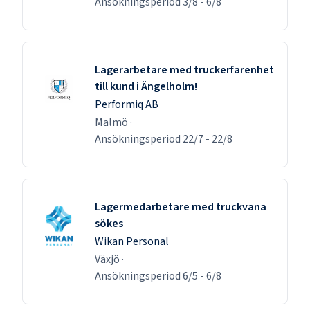
Ansökningsperiod
3/8
-
6/8
Lagerarbetare med truckerfarenhet
till kund i Ängelholm!
Performiq AB
Malmö
·
Ansökningsperiod
22/7
-
22/8
Lagermedarbetare med truckvana
sökes
Wikan Personal
Växjö
·
Ansökningsperiod
6/5
-
6/8