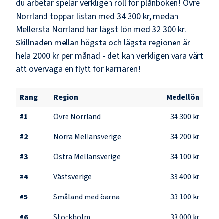
du arbetar spelar verkligen roll för plånboken!
Övre
Norrland
toppar listan med
34 300 kr
, medan
Mellersta Norrland
har lägst lön med
32 300 kr
.
Skillnaden mellan högsta och lägsta regionen är
hela
2000 kr
per månad - det kan verkligen vara värt
att överväga en flytt för karriären!
Rang
Region
Medellön
#
1
Övre Norrland
34 300 kr
#
2
Norra Mellansverige
34 200 kr
#
3
Östra Mellansverige
34 100 kr
#
4
Västsverige
33 400 kr
#
5
Småland med öarna
33 100 kr
#
6
Stockholm
33 000 kr