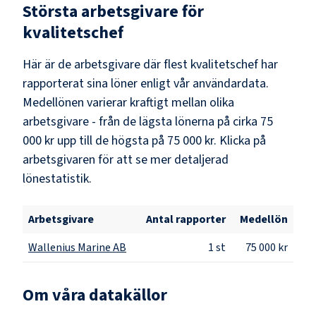
Största arbetsgivare för
kvalitetschef
Här är de arbetsgivare där flest
kvalitetschef
har
rapporterat sina löner enligt vår användardata.
Medellönen varierar kraftigt mellan olika
arbetsgivare - från de lägsta lönerna på cirka
75
000 kr
upp till de högsta på
75 000 kr
. Klicka på
arbetsgivaren för att se mer detaljerad
lönestatistik.
Arbetsgivare
Antal rapporter
Medellön
Wallenius Marine AB
1
st
75 000 kr
Om våra datakällor