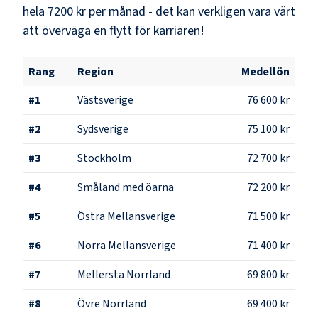
hela
7200 kr
per månad - det kan verkligen vara värt
att överväga en flytt för karriären!
Rang
Region
Medellön
#
1
Västsverige
76 600 kr
#
2
Sydsverige
75 100 kr
#
3
Stockholm
72 700 kr
#
4
Småland med öarna
72 200 kr
#
5
Östra Mellansverige
71 500 kr
#
6
Norra Mellansverige
71 400 kr
#
7
Mellersta Norrland
69 800 kr
#
8
Övre Norrland
69 400 kr