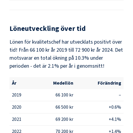
Löneutveckling över tid
Lönen för kvalitetschef har utvecklats positivt över
tid! Från 66 100 kr år 2019 till 72 900 kr år 2024. Det
motsvarar en total ökning på 10.3% under
perioden - det är 2.1% per år i genomsnitt!
År
Medellön
Förändring
2019
66 100 kr
–
2020
66 500 kr
+0.6%
2021
69 200 kr
+4.1%
2022
70 200 kr
+1.4%