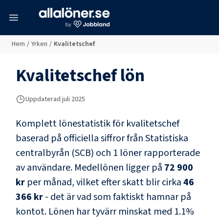
meny
Hem
/
Yrken
/
Kvalitetschef
Kvalitetschef
lön
Uppdaterad juli 2025
Komplett lönestatistik för
kvalitetschef
baserad på officiella siffror från Statistiska
centralbyrån (SCB) och
1 löner rapporterade
av användare
. Medellönen ligger på
72 900
kr
per månad, vilket efter skatt blir cirka
46
366 kr
- det är vad som faktiskt hamnar på
kontot.
Lönen har tyvärr minskat med
1.1
%