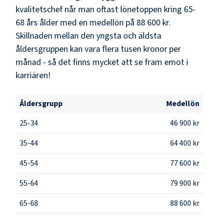
kvalitetschef
når man oftast lönetoppen kring
65-
68
års ålder med en medellön på
88 600 kr
.
Skillnaden mellan den yngsta och äldsta
åldersgruppen kan vara flera tusen kronor per
månad - så det finns mycket att se fram emot i
karriären!
Åldersgrupp
Medellön
25-34
46 900 kr
35-44
64 400 kr
45-54
77 600 kr
55-64
79 900 kr
65-68
88 600 kr