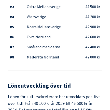
#
3
Östra Mellansverige
44 500 kr
#
4
Västsverige
44 200 kr
#
5
Norra Mellansverige
42 900 kr
#
6
Övre Norrland
42 600 kr
#
7
Småland med öarna
42 400 kr
#
8
Mellersta Norrland
42 000 kr
Löneutveckling över tid
Lönen för kultursekreterare har utvecklats positivt
över tid! Från 40 100 kr år 2019 till 46 500 kr år