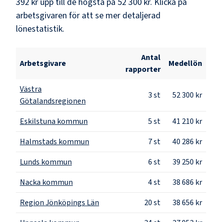
392 kr
upp till de högsta på
52 300 kr
. Klicka på
arbetsgivaren för att se mer detaljerad
lönestatistik.
Antal
Arbetsgivare
Medellön
rapporter
Västra
3
st
52 300 kr
Götalandsregionen
Eskilstuna kommun
5
st
41 210 kr
Halmstads kommun
7
st
40 286 kr
Lunds kommun
6
st
39 250 kr
Nacka kommun
4
st
38 686 kr
Region Jönköpings Län
20
st
38 656 kr