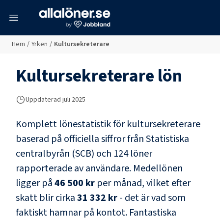
meny
Hem
/
Yrken
/
Kultursekreterare
Kultursekreterare
lön
Uppdaterad juli 2025
Komplett lönestatistik för
kultursekreterare
baserad på officiella siffror från Statistiska
centralbyrån (SCB) och
124 löner
rapporterade av användare
. Medellönen
ligger på
46 500 kr
per månad, vilket efter
skatt blir cirka
31 332 kr
- det är vad som
faktiskt hamnar på kontot.
Fantastiska