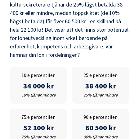
kultursekreterare
tjänar de 25% lägst betalda
38
400 kr
eller mindre, medan toppskiktet (de 10%
högst betalda) får över
60 500 kr
- en skillnad på
hela
22 100 kr
! Det visar att det finns stor potential
för löneutveckling inom yrket beroende på
erfarenhet, kompetens och arbetsgivare. Var
hamnar din lön i fördelningen?
10:e percentilen
25:e percentilen
34 000 kr
38 400 kr
10% tjänar mindre
25% tjänar mindre
75:e percentilen
90:e percentilen
52 100 kr
60 500 kr
75% tjänar mindre
90% tjänar mindre