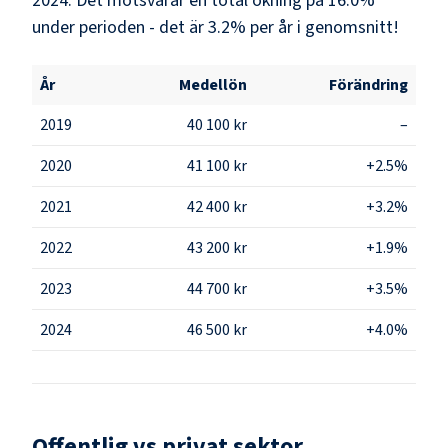
2024. Det motsvarar en total ökning på 16.0%
under perioden - det är 3.2% per år i genomsnitt!
År
Medellön
Förändring
2019
40 100 kr
–
2020
41 100 kr
+2.5%
2021
42 400 kr
+3.2%
2022
43 200 kr
+1.9%
2023
44 700 kr
+3.5%
2024
46 500 kr
+4.0%
Offentlig vs privat sektor