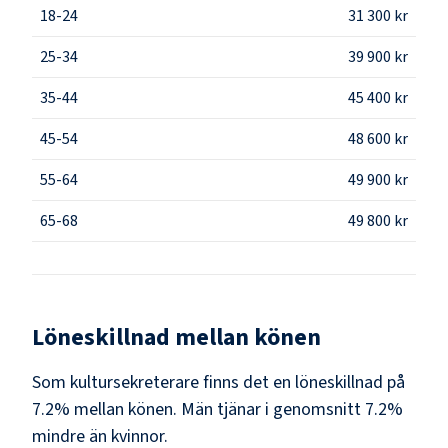
18-24
31 300 kr
25-34
39 900 kr
35-44
45 400 kr
45-54
48 600 kr
55-64
49 900 kr
65-68
49 800 kr
Löneskillnad mellan könen
Som
kultursekreterare
finns det en löneskillnad på
7.2
% mellan könen.
Män
tjänar i genomsnitt
7.2
%
mindre än
kvinnor
.