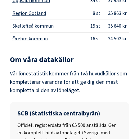
Uppsala kommun
34
st
37 953 kr
Region Gotland
8
st
35 863 kr
Skellefteå kommun
15
st
35 640 kr
Örebro kommun
16
st
34 502 kr
Om våra datakällor
Vår lönestatistik kommer från två huvudkällor som
kompletterar varandra för att ge dig den mest
kompletta bilden av löneläget.
SCB (Statistiska centralbyrån)
Officiell registerdata från
65 500
anställda. Ger
en komplett bild av löneläget i Sverige med