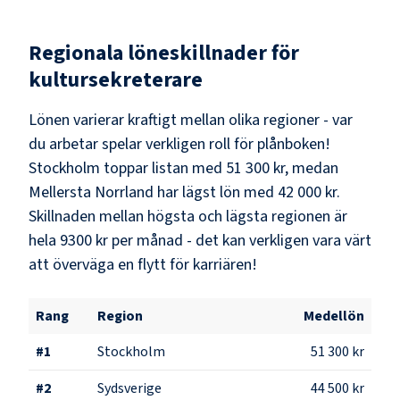
Regionala löneskillnader för
kultursekreterare
Lönen varierar kraftigt mellan olika regioner - var
du arbetar spelar verkligen roll för plånboken!
Stockholm
toppar listan med
51 300 kr
, medan
Mellersta Norrland
har lägst lön med
42 000 kr
.
Skillnaden mellan högsta och lägsta regionen är
hela
9300 kr
per månad - det kan verkligen vara värt
att överväga en flytt för karriären!
Rang
Region
Medellön
#
1
Stockholm
51 300 kr
#
2
Sydsverige
44 500 kr