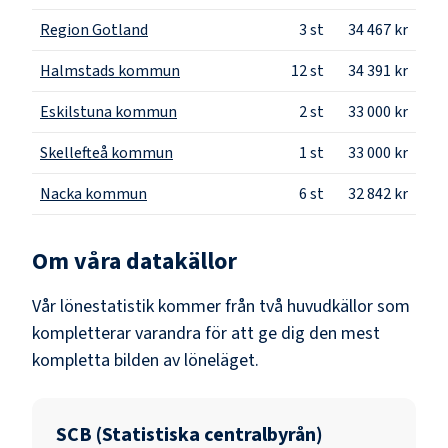
Region Gotland
3
st
34 467 kr
Halmstads kommun
12
st
34 391 kr
Eskilstuna kommun
2
st
33 000 kr
Skellefteå kommun
1
st
33 000 kr
Nacka kommun
6
st
32 842 kr
Om våra datakällor
Vår lönestatistik kommer från två huvudkällor som
kompletterar varandra för att ge dig den mest
kompletta bilden av löneläget.
SCB (Statistiska centralbyrån)