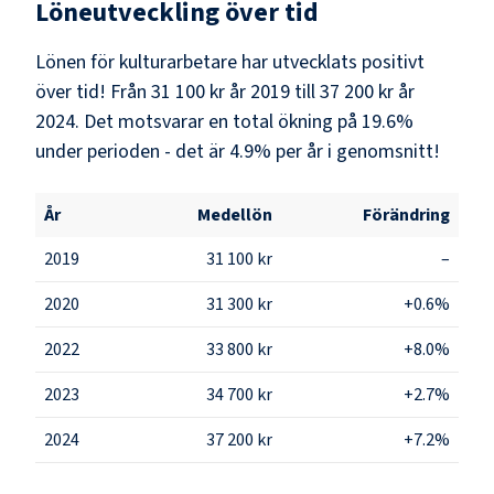
Löneutveckling över tid
Lönen för kulturarbetare har utvecklats positivt
över tid! Från 31 100 kr år 2019 till 37 200 kr år
2024. Det motsvarar en total ökning på 19.6%
under perioden - det är 4.9% per år i genomsnitt!
År
Medellön
Förändring
2019
31 100 kr
–
2020
31 300 kr
+0.6%
2022
33 800 kr
+8.0%
2023
34 700 kr
+2.7%
2024
37 200 kr
+7.2%