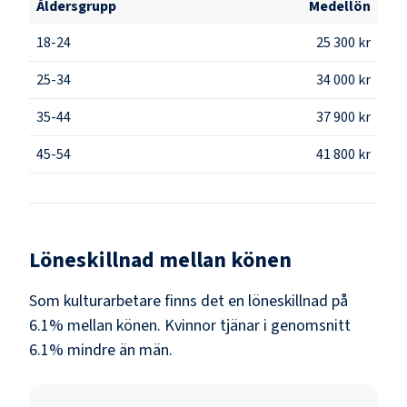
Åldersgrupp
Medellön
18-24
25 300 kr
25-34
34 000 kr
35-44
37 900 kr
45-54
41 800 kr
Löneskillnad mellan könen
Som
kulturarbetare
finns det en löneskillnad på
6.1
% mellan könen.
Kvinnor
tjänar i genomsnitt
6.1
% mindre än
män
.