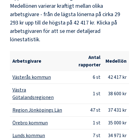
Medellönen varierar kraftigt mellan olika
arbetsgivare - från de lägsta lönerna på cirka
29
293 kr
upp till de högsta på
42 417 kr
. Klicka på
arbetsgivaren för att se mer detaljerad
lönestatistik.
Antal
Arbetsgivare
Medellön
rapporter
Västerås kommun
6
st
42 417 kr
Västra
1
st
38 600 kr
Götalandsregionen
Region Jönköpings Län
47
st
37 431 kr
Örebro kommun
1
st
35 000 kr
Lunds kommun
7
st
34 971 kr