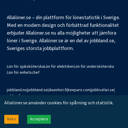
Allalöner.se – din plattform för lönestatistik i Sverige.
Med en modern design och förbättrad funktionalitet
erbjuder Allalöner.se nu alla möjligheter att jämföra
löner i Sverige. Allalöner.se är en del av jobbland.se,
Sveriges största jobbplattform.
Lön för sjuksköterska
Lön för elektriker
Lön för undersköterska
Lön för enhetschef
jobbland.no
|
jobbland.se
|
duunitori.fi
|
keeparo.com
|
jobbsafari.se
|
jobbsafari.no
Allalöner.se använder cookies för spårning och statistik.
©
2026
Jobbland AB
Neka
Acceptera