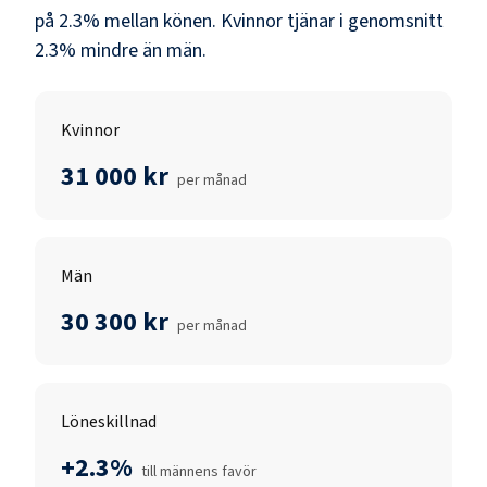
på
2.3
% mellan könen.
Kvinnor
tjänar i genomsnitt
2.3
% mindre än
män
.
Kvinnor
31 000 kr
per månad
Män
30 300 kr
per månad
Löneskillnad
+2.3%
till männens favör