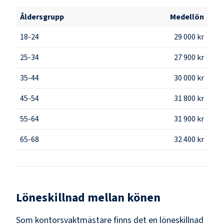
Åldersgrupp
Medellön
18-24
29 000 kr
25-34
27 900 kr
35-44
30 000 kr
45-54
31 800 kr
55-64
31 900 kr
65-68
32 400 kr
Löneskillnad mellan könen
Som
kontorsvaktmästare
finns det en löneskillnad