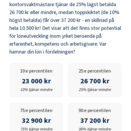
kontorsvaktmästare
tjänar de 25% lägst betalda
26 700 kr
eller mindre, medan toppskiktet (de 10%
högst betalda) får över
37 200 kr
- en skillnad på
hela
10 500 kr
! Det visar att det finns stor potential
för löneutveckling inom yrket beroende på
erfarenhet, kompetens och arbetsgivare. Var
hamnar din lön i fördelningen?
10:e percentilen
25:e percentilen
23 000 kr
26 700 kr
10% tjänar mindre
25% tjänar mindre
75:e percentilen
90:e percentilen
32 900 kr
37 200 kr
75% tjänar mindre
90% tjänar mindre