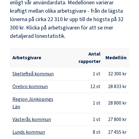
enligt vår användardata. Medellönen varierar
kraftigt mellan olika arbetsgivare - från de lägsta
lönerna på cirka
22 310 kr
upp till de högsta på
32
300 kr
. Klicka på arbetsgivaren för att se mer
detaljerad lönestatistik.
Antal
Arbetsgivare
Medellön
rapporter
Skellefteå kommun
1
st
32 300 kr
Örebro kommun
12
st
28 833 kr
Region Jönköpings
1
st
28 800 kr
Län
Västerås kommun
1
st
27 800 kr
Lunds kommun
8
st
27 455 kr