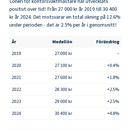
Lönen för kontorsvaktmästare har utvecklats
positivt över tid! Från 27 000 kr år 2019 till 30 400
kr år 2024. Det motsvarar en total ökning på 12.6%
under perioden - det är 2.5% per år i genomsnitt!
År
Medellön
Förändring
2019
27 000 kr
–
2020
27 100 kr
+0.4%
2021
27 600 kr
+1.8%
2022
28 300 kr
+2.5%
2023
29 000 kr
+2.5%
2024
30 400 kr
+4.8%