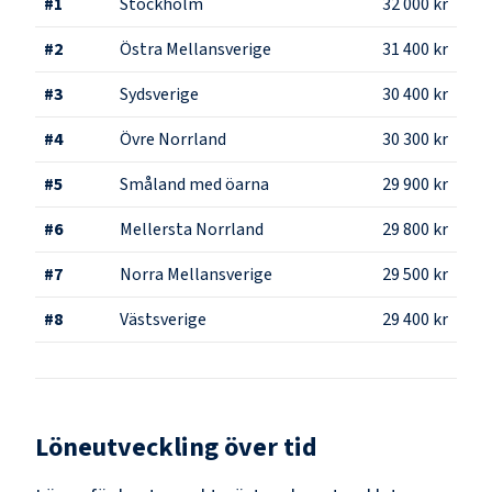
#
1
Stockholm
32 000 kr
#
2
Östra Mellansverige
31 400 kr
#
3
Sydsverige
30 400 kr
#
4
Övre Norrland
30 300 kr
#
5
Småland med öarna
29 900 kr
#
6
Mellersta Norrland
29 800 kr
#
7
Norra Mellansverige
29 500 kr
#
8
Västsverige
29 400 kr
Löneutveckling över tid