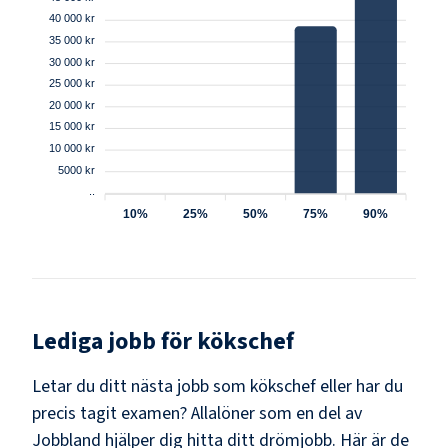
40 000 kr
35 000 kr
30 000 kr
25 000 kr
20 000 kr
15 000 kr
10 000 kr
5000 kr
..
10%
25%
50%
75%
90%
Lediga jobb för
kökschef
Letar du ditt nästa jobb som
kökschef
eller har du
precis tagit examen? Allalöner som en del av
Jobbland hjälper dig hitta ditt drömjobb. Här är de