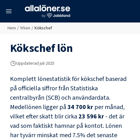
meny
Hem
/
Yrken
/
Kökschef
Kökschef
lön
Uppdaterad juli 2025
Komplett lönestatistik för
kökschef
baserad
på officiella siffror från Statistiska
centralbyrån (SCB) och
användardata
.
Medellönen ligger på
34 700 kr
per månad,
vilket efter skatt blir cirka
23 596 kr
- det är
vad som faktiskt hamnar på kontot.
Lönen
har tyvärr minskat med
7.5
% det senaste