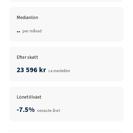
Medianlön
..
per månad
Efter skatt
23 596 kr
ca medellön
Lönetillväxt
-7.5%
senaste året