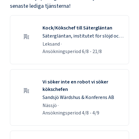
senaste lediga tjänsterna!
Kock/Kökschef till Sätergläntan
Sätergläntan, institutet för slöjd och hantverk, EK FÖR
Leksand
·
Ansökningsperiod
6/8
-
21/8
Vi söker inte en robot vi söker
kökschefen
Sandsjö Wärdshus & Konferens AB
Nässjö
·
Ansökningsperiod
4/8
-
4/9