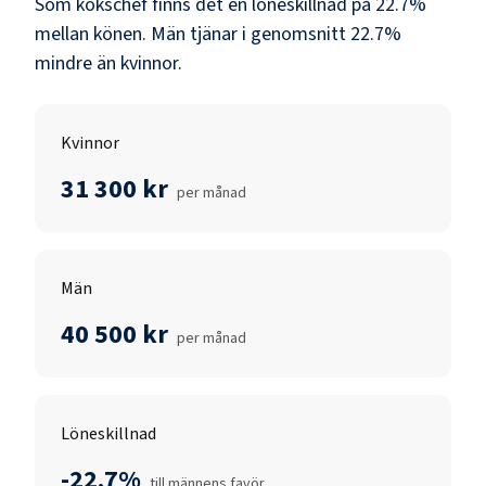
Som
kökschef
finns det en löneskillnad på
22.7
%
mellan könen.
Män
tjänar i genomsnitt
22.7
%
mindre än
kvinnor
.
Kvinnor
31 300 kr
per månad
Män
40 500 kr
per månad
Löneskillnad
-22.7%
till männens favör