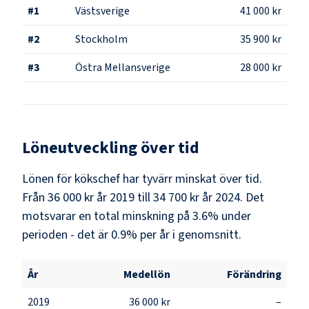
#
1
Västsverige
41 000 kr
#
2
Stockholm
35 900 kr
#
3
Östra Mellansverige
28 000 kr
Löneutveckling över tid
Lönen för kökschef har tyvärr minskat över tid.
Från 36 000 kr år 2019 till 34 700 kr år 2024. Det
motsvarar en total minskning på 3.6% under
perioden - det är 0.9% per år i genomsnitt.
År
Medellön
Förändring
2019
36 000 kr
–