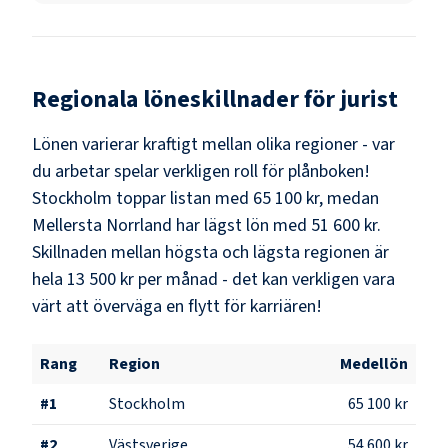
Regionala löneskillnader för
jurist
Lönen varierar kraftigt mellan olika regioner - var
du arbetar spelar verkligen roll för plånboken!
Stockholm
toppar listan med
65 100 kr
, medan
Mellersta Norrland
har lägst lön med
51 600 kr
.
Skillnaden mellan högsta och lägsta regionen är
hela
13 500 kr
per månad - det kan verkligen vara
värt att överväga en flytt för karriären!
Rang
Region
Medellön
#
1
Stockholm
65 100 kr
#
2
Västsverige
54 600 kr