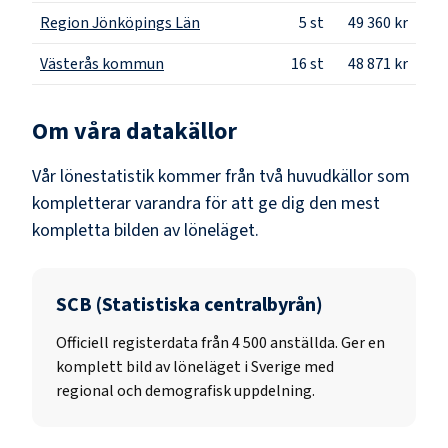
Region Jönköpings Län
5
st
49 360 kr
Västerås kommun
16
st
48 871 kr
Om våra datakällor
Vår lönestatistik kommer från två huvudkällor som
kompletterar varandra för att ge dig den mest
kompletta bilden av löneläget.
SCB (Statistiska centralbyrån)
Officiell registerdata från
4 500
anställda. Ger en
komplett bild av löneläget i Sverige med
regional och demografisk uppdelning.