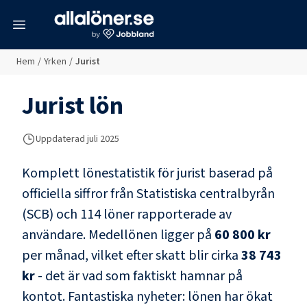
meny
Hem
/
Yrken
/
Jurist
Jurist
lön
Uppdaterad juli 2025
Komplett lönestatistik för
jurist
baserad på
officiella siffror från Statistiska centralbyrån
(SCB) och
114 löner rapporterade av
användare
. Medellönen ligger på
60 800 kr
per månad, vilket efter skatt blir cirka
38 743
kr
- det är vad som faktiskt hamnar på
kontot.
Fantastiska nyheter: lönen har ökat