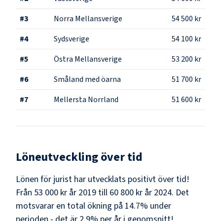
#
3
Norra Mellansverige
54 500 kr
#
4
Sydsverige
54 100 kr
#
5
Östra Mellansverige
53 200 kr
#
6
Småland med öarna
51 700 kr
#
7
Mellersta Norrland
51 600 kr
Löneutveckling över tid
Lönen för jurist har utvecklats positivt över tid!
Från 53 000 kr år 2019 till 60 800 kr år 2024. Det
motsvarar en total ökning på 14.7% under
perioden - det är 2.9% per år i genomsnitt!