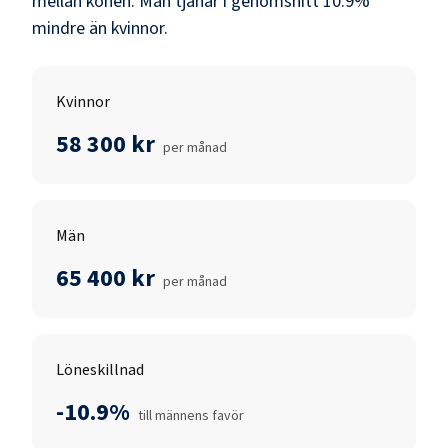
mellan könen.
Män
tjänar i genomsnitt
10.9
%
mindre än
kvinnor
.
Kvinnor
58 300 kr
per månad
Män
65 400 kr
per månad
Löneskillnad
-10.9%
till männens favör