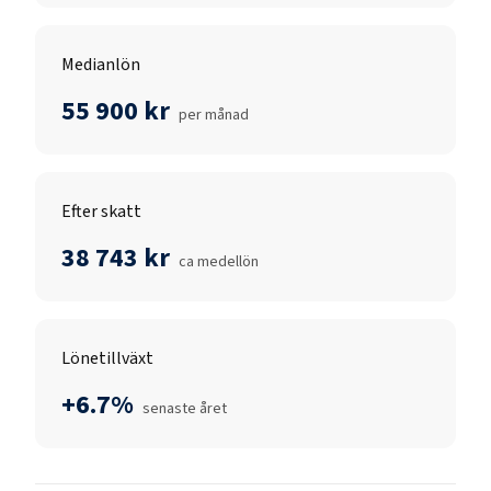
Medianlön
55 900 kr
per månad
Efter skatt
38 743 kr
ca medellön
Lönetillväxt
+6.7%
senaste året