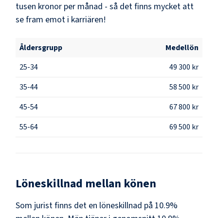
tusen kronor per månad - så det finns mycket att
se fram emot i karriären!
Åldersgrupp
Medellön
25-34
49 300 kr
35-44
58 500 kr
45-54
67 800 kr
55-64
69 500 kr
Löneskillnad mellan könen
Som
jurist
finns det en löneskillnad på
10.9
%