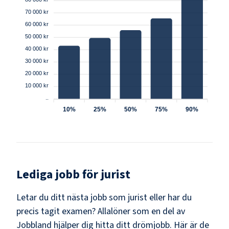
70 000 kr
60 000 kr
50 000 kr
40 000 kr
30 000 kr
20 000 kr
10 000 kr
..
10%
25%
50%
75%
90%
Lediga jobb för
jurist
Letar du ditt nästa jobb som
jurist
eller har du
precis tagit examen? Allalöner som en del av
Jobbland hjälper dig hitta ditt drömjobb. Här är de