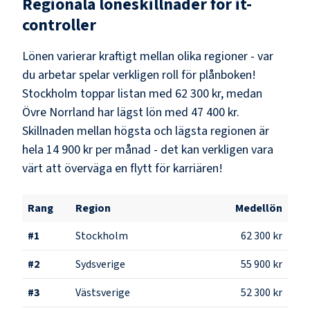
Regionala löneskillnader för
it-
controller
Lönen varierar kraftigt mellan olika regioner - var
du arbetar spelar verkligen roll för plånboken!
Stockholm
toppar listan med
62 300 kr
, medan
Övre Norrland
har lägst lön med
47 400 kr
.
Skillnaden mellan högsta och lägsta regionen är
hela
14 900 kr
per månad - det kan verkligen vara
värt att överväga en flytt för karriären!
Rang
Region
Medellön
#
1
Stockholm
62 300 kr
#
2
Sydsverige
55 900 kr
#
3
Västsverige
52 300 kr