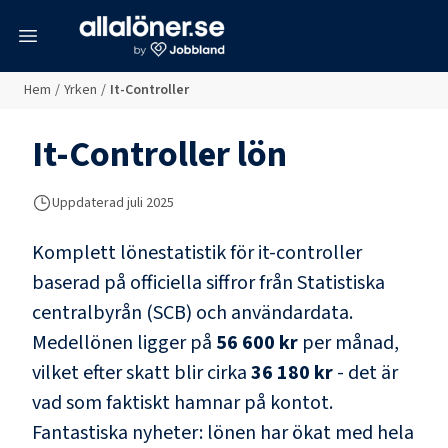
meny
Hem
/
Yrken
/
It-Controller
It-Controller
lön
Uppdaterad juli 2025
Komplett lönestatistik för
it-controller
baserad på officiella siffror från Statistiska
centralbyrån (SCB) och
användardata
.
Medellönen ligger på
56 600 kr
per månad,
vilket efter skatt blir cirka
36 180 kr
- det är
vad som faktiskt hamnar på kontot.
Fantastiska nyheter: lönen har ökat med hela