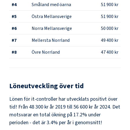
#
4
Småland med öarna
51 900 kr
#
5
Östra Mellansverige
51 900 kr
#
6
Norra Mellansverige
50 000 kr
#
7
Mellersta Norrland
49 400 kr
#
8
Övre Norrland
47 400 kr
Löneutveckling över tid
Lönen för it-controller har utvecklats positivt över
tid! Från 48 300 kr år 2019 till 56 600 kr år 2024. Det
motsvarar en total ökning på 17.2% under
perioden - det är 3.4% per år i genomsnitt!