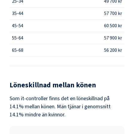
25-34
49 700 kr
35-44
57 700 kr
45-54
60 500 kr
55-64
57 900 kr
65-68
56 200 kr
Löneskillnad mellan könen
Som
it-controller
finns det en löneskillnad på
14.1
% mellan könen.
Män
tjänar i genomsnitt
14.1
% mindre än
kvinnor
.