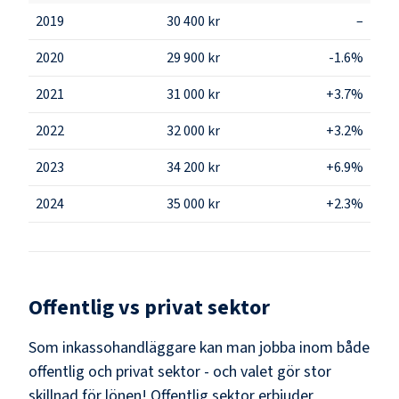
2019
30 400 kr
–
2020
29 900 kr
-1.6%
2021
31 000 kr
+3.7%
2022
32 000 kr
+3.2%
2023
34 200 kr
+6.9%
2024
35 000 kr
+2.3%
Offentlig vs privat sektor
Som
inkassohandläggare
kan man jobba inom både
offentlig och privat sektor - och valet gör stor
skillnad för lönen!
Offentlig sektor erbjuder