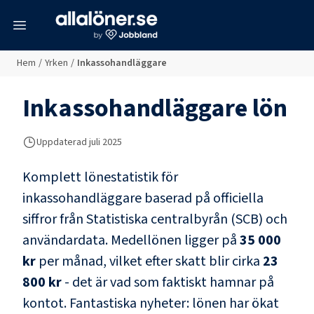
meny
Hem
/
Yrken
/
Inkassohandläggare
Inkassohandläggare
lön
Uppdaterad juli 2025
Komplett lönestatistik för
inkassohandläggare
baserad på officiella
siffror från Statistiska centralbyrån (SCB) och
användardata
. Medellönen ligger på
35 000
kr
per månad, vilket efter skatt blir cirka
23
800 kr
- det är vad som faktiskt hamnar på
kontot.
Fantastiska nyheter: lönen har ökat