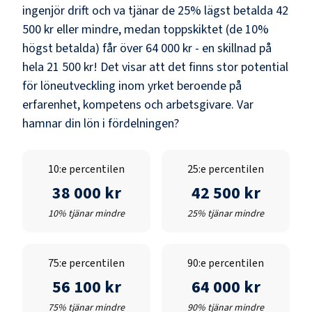
ingenjör drift och va
tjänar de 25% lägst betalda
42
500 kr
eller mindre, medan toppskiktet (de 10%
högst betalda) får över
64 000 kr
- en skillnad på
hela
21 500 kr
! Det visar att det finns stor potential
för löneutveckling inom yrket beroende på
erfarenhet, kompetens och arbetsgivare. Var
hamnar din lön i fördelningen?
10:e percentilen
25:e percentilen
38 000 kr
42 500 kr
10% tjänar mindre
25% tjänar mindre
75:e percentilen
90:e percentilen
56 100 kr
64 000 kr
75% tjänar mindre
90% tjänar mindre