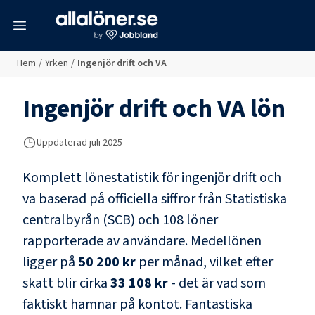
meny
Hem
/
Yrken
/
Ingenjör drift och VA
Ingenjör drift och VA
lön
Uppdaterad juli 2025
Komplett lönestatistik för
ingenjör drift och
va
baserad på officiella siffror från Statistiska
centralbyrån (SCB) och
108 löner
rapporterade av användare
. Medellönen
ligger på
50 200 kr
per månad, vilket efter
skatt blir cirka
33 108 kr
- det är vad som
faktiskt hamnar på kontot.
Fantastiska