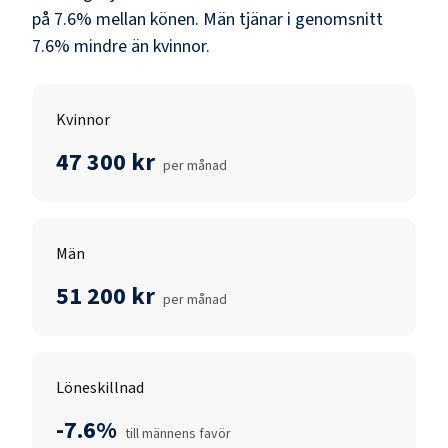
på
7.6
% mellan könen.
Män
tjänar i genomsnitt
7.6
% mindre än
kvinnor
.
Kvinnor
47 300 kr
per månad
Män
51 200 kr
per månad
Löneskillnad
-7.6%
till männens favör