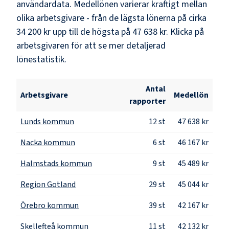
användardata. Medellönen varierar kraftigt mellan
olika arbetsgivare - från de lägsta lönerna på cirka
34 200 kr
upp till de högsta på
47 638 kr
. Klicka på
arbetsgivaren för att se mer detaljerad
lönestatistik.
Antal
Arbetsgivare
Medellön
rapporter
Lunds kommun
12
st
47 638 kr
Nacka kommun
6
st
46 167 kr
Halmstads kommun
9
st
45 489 kr
Region Gotland
29
st
45 044 kr
Örebro kommun
39
st
42 167 kr
Skellefteå kommun
11
st
42 132 kr