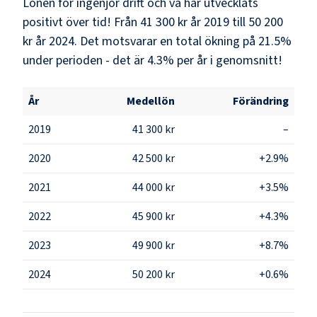
Lönen för ingenjör drift och va har utvecklats
positivt över tid! Från 41 300 kr år 2019 till 50 200
kr år 2024. Det motsvarar en total ökning på 21.5%
under perioden - det är 4.3% per år i genomsnitt!
År
Medellön
Förändring
2019
41 300 kr
–
2020
42 500 kr
+2.9%
2021
44 000 kr
+3.5%
2022
45 900 kr
+4.3%
2023
49 900 kr
+8.7%
2024
50 200 kr
+0.6%