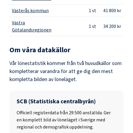
Västerås kommun
1
st
41 800 kr
Västra
1
st
34 200 kr
Götalandsregionen
Om våra datakällor
Vår lönestatistik kommer från två huvudkällor som
kompletterar varandra för att ge dig den mest
kompletta bilden av löneläget.
SCB (Statistiska centralbyrån)
Officiell registerdata från
29 500
anställda. Ger
en komplett bild av löneläget i Sverige med
regional och demografisk uppdelning.