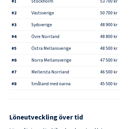
#
1
Stockholm
53 700 kr
#
2
Västsverige
50 700 kr
#
3
Sydsverige
48 900 kr
#
4
Övre Norrland
48 800 kr
#
5
Östra Mellansverige
48 500 kr
#
6
Norra Mellansverige
47 500 kr
#
7
Mellersta Norrland
46 500 kr
#
8
Småland med öarna
45 500 kr
Löneutveckling över tid