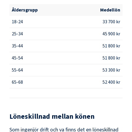
Åldersgrupp
Medellön
18-24
33 700 kr
25-34
45 900 kr
35-44
51 800 kr
45-54
51 800 kr
55-64
53 300 kr
65-68
52 400 kr
Löneskillnad mellan könen
Som
ingenjör drift och va
finns det en löneskillnad