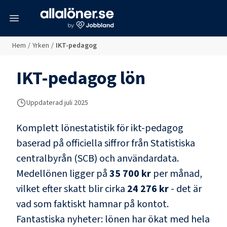
meny
Hem
/
Yrken
/
IKT-pedagog
IKT-pedagog
lön
Uppdaterad juli 2025
Komplett lönestatistik för
ikt-pedagog
baserad på officiella siffror från Statistiska
centralbyrån (SCB) och
användardata
.
Medellönen ligger på
35 700 kr
per månad,
vilket efter skatt blir cirka
24 276 kr
- det är
vad som faktiskt hamnar på kontot.
Fantastiska nyheter: lönen har ökat med hela