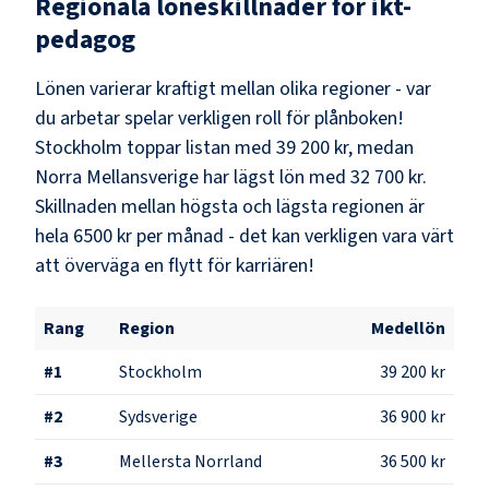
Regionala löneskillnader för
ikt-
pedagog
Lönen varierar kraftigt mellan olika regioner - var
du arbetar spelar verkligen roll för plånboken!
Stockholm
toppar listan med
39 200 kr
, medan
Norra Mellansverige
har lägst lön med
32 700 kr
.
Skillnaden mellan högsta och lägsta regionen är
hela
6500 kr
per månad - det kan verkligen vara värt
att överväga en flytt för karriären!
Rang
Region
Medellön
#
1
Stockholm
39 200 kr
#
2
Sydsverige
36 900 kr
#
3
Mellersta Norrland
36 500 kr