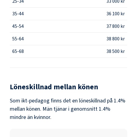
25-34
33 000 kr
35-44
36 100 kr
45-54
37 800 kr
55-64
38 800 kr
65-68
38 500 kr
Löneskillnad mellan könen
Som
ikt-pedagog
finns det en löneskillnad på
1.4
%
mellan könen.
Män
tjänar i genomsnitt
1.4
%
mindre än
kvinnor
.