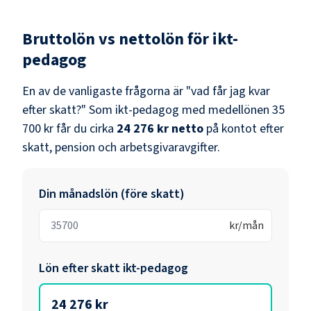
Bruttolön vs nettolön för
ikt-
pedagog
En av de vanligaste frågorna är "vad får jag kvar
efter skatt?" Som
ikt-pedagog
med medellönen
35
700 kr
får du cirka
24 276 kr
netto
på kontot efter
skatt, pension och arbetsgivaravgifter.
Din månadslön (före skatt)
kr/mån
Lön efter skatt
ikt-pedagog
24 276 kr