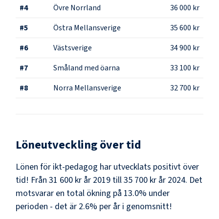
#
4
Övre Norrland
36 000 kr
#
5
Östra Mellansverige
35 600 kr
#
6
Västsverige
34 900 kr
#
7
Småland med öarna
33 100 kr
#
8
Norra Mellansverige
32 700 kr
Löneutveckling över tid
Lönen för ikt-pedagog har utvecklats positivt över
tid! Från 31 600 kr år 2019 till 35 700 kr år 2024. Det
motsvarar en total ökning på 13.0% under
perioden - det är 2.6% per år i genomsnitt!