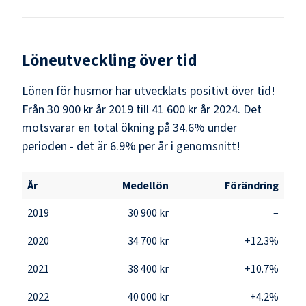
Löneutveckling över tid
Lönen för husmor har utvecklats positivt över tid!
Från 30 900 kr år 2019 till 41 600 kr år 2024. Det
motsvarar en total ökning på 34.6% under
perioden - det är 6.9% per år i genomsnitt!
År
Medellön
Förändring
2019
30 900 kr
–
2020
34 700 kr
+12.3%
2021
38 400 kr
+10.7%
2022
40 000 kr
+4.2%