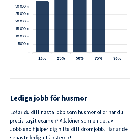
30 000 kr
25 000 kr
20 000 kr
15 000 kr
10 000 kr
5000 kr
..
10%
25%
50%
75%
90%
Lediga jobb för
husmor
Letar du ditt nästa jobb som
husmor
eller har du
precis tagit examen? Allalöner som en del av
Jobbland hjälper dig hitta ditt drömjobb. Här är de
senaste lediga tjänsterna!