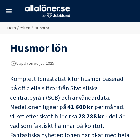
meny
Hem
/
Yrken
/
Husmor
Husmor
lön
Uppdaterad juli 2025
Komplett lönestatistik för
husmor
baserad
på officiella siffror från Statistiska
centralbyrån (SCB) och
användardata
.
Medellönen ligger på
41 600 kr
per månad,
vilket efter skatt blir cirka
28 288 kr
- det är
vad som faktiskt hamnar på kontot.
Fantastiska nyheter: lönen har ökat med hela