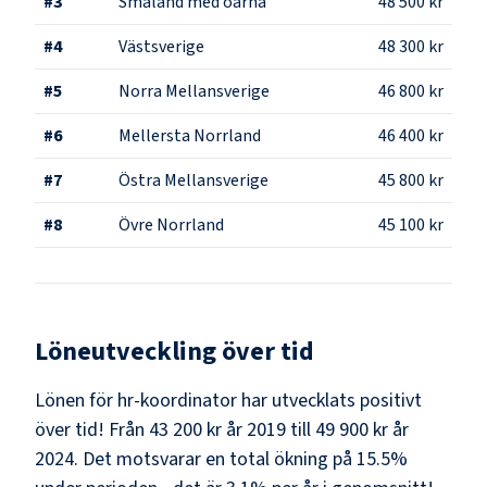
#
3
Småland med öarna
48 500 kr
#
4
Västsverige
48 300 kr
#
5
Norra Mellansverige
46 800 kr
#
6
Mellersta Norrland
46 400 kr
#
7
Östra Mellansverige
45 800 kr
#
8
Övre Norrland
45 100 kr
Löneutveckling över tid
Lönen för hr-koordinator har utvecklats positivt
över tid! Från 43 200 kr år 2019 till 49 900 kr år
2024. Det motsvarar en total ökning på 15.5%