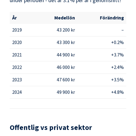
under perioden - det är 3.1% per år i genomsnitt!
År
Medellön
Förändring
2019
43 200 kr
–
2020
43 300 kr
+0.2%
2021
44 900 kr
+3.7%
2022
46 000 kr
+2.4%
2023
47 600 kr
+3.5%
2024
49 900 kr
+4.8%
Offentlig vs privat sektor