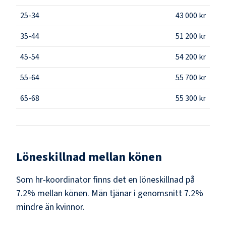
25-34
43 000 kr
35-44
51 200 kr
45-54
54 200 kr
55-64
55 700 kr
65-68
55 300 kr
Löneskillnad mellan könen
Som
hr-koordinator
finns det en löneskillnad på
7.2
% mellan könen.
Män
tjänar i genomsnitt
7.2
%
mindre än
kvinnor
.