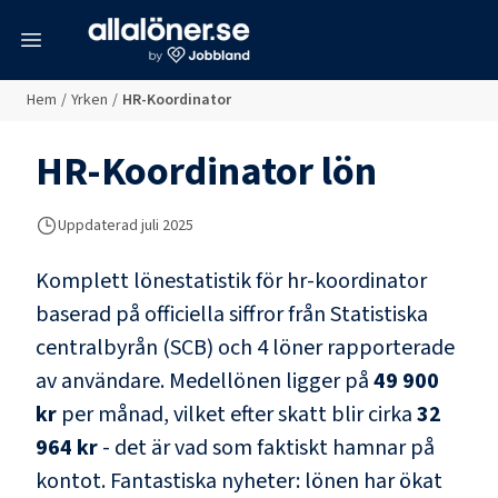
meny
Hem
/
Yrken
/
HR-Koordinator
HR-Koordinator
lön
Uppdaterad juli 2025
Komplett lönestatistik för
hr-koordinator
baserad på officiella siffror från Statistiska
centralbyrån (SCB) och
4 löner rapporterade
av användare
. Medellönen ligger på
49 900
kr
per månad, vilket efter skatt blir cirka
32
964 kr
- det är vad som faktiskt hamnar på
kontot.
Fantastiska nyheter: lönen har ökat