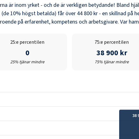
erna är inom yrket - och de är verkligen betydande! Bland
hjä
 (de 10% högst betalda) får över
44 800 kr
- en skillnad på h
eroende på erfarenhet, kompetens och arbetsgivare. Var hamn
25:e percentilen
75:e percentilen
0
38 900 kr
25% tjänar mindre
75% tjänar mindre
38 