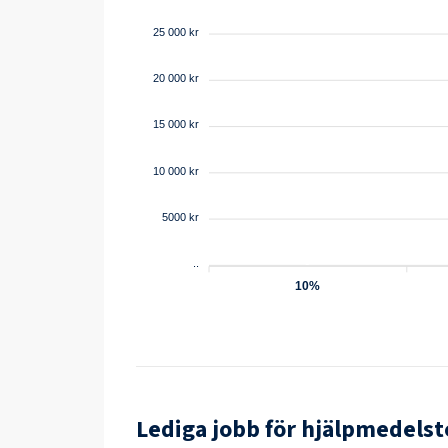
25 000 kr
20 000 kr
15 000 kr
10 000 kr
5000 kr
0
..
10%
Lediga jobb för
hjälpmedelst