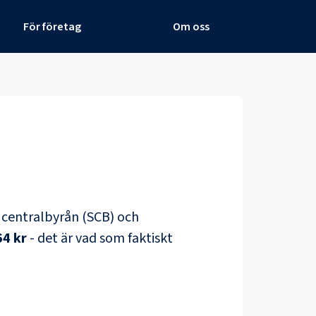
För företag
Om oss
ka centralbyrån (SCB) och
64 kr
- det är vad som faktiskt