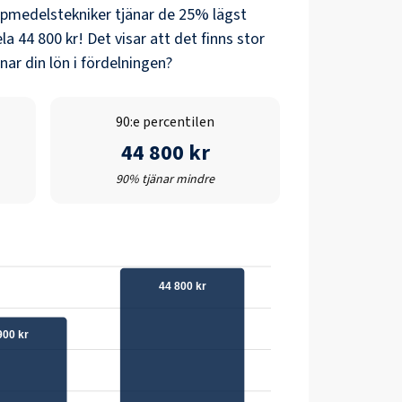
lpmedelstekniker
tjänar de 25% lägst
ela
44 800 kr
! Det visar att det finns stor
ar din lön i fördelningen?
90:e percentilen
44 800 kr
90% tjänar mindre
44 800 kr
900 kr