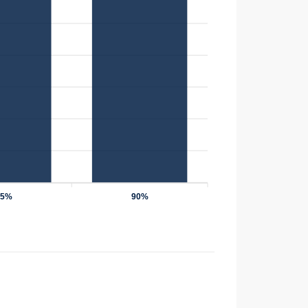
75%
90%