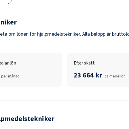
niker
veta om lönen för
hjälpmedelstekniker
. Alla belopp är brutto
dianlön
Efter skatt
23 664 kr
per månad
ca medellön
lpmedelstekniker