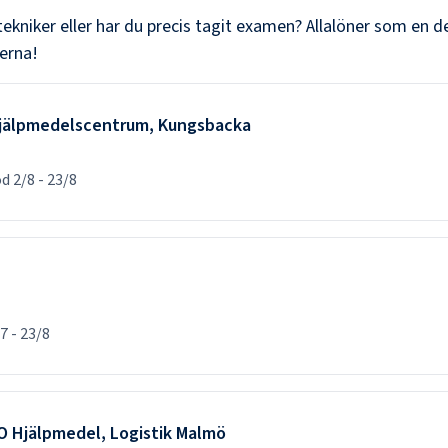
tekniker
eller har du precis tagit examen? Allalöner som en de
erna!
 Hjälpmedelscentrum, Kungsbacka
od
2/8
-
23/8
/7
-
23/8
VO Hjälpmedel, Logistik Malmö