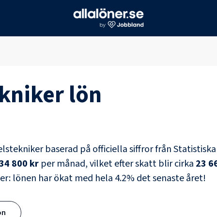
kniker
lön
lstekniker
baserad på officiella siffror från Statistis
34 800 kr
per månad, vilket efter skatt blir cirka
23 6
er: lönen har ökat med hela
4.2
% det senaste året!
ön