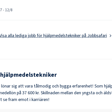
/7
-
12/8
Visa alla lediga jobb för
hjälpmedelstekniker
på Jobbsafari
hjälpmedelstekniker
t lönar sig att vara tålmodig och bygga erfarenhet! Som
hjäl
medellön på
37 600 kr
. Skillnaden mellan den yngsta och älds
t se fram emot i karriären!