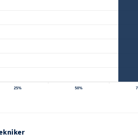
0
0
25%
50%
ekniker