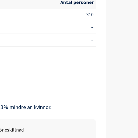
Antal personer
310
–
–
–
.3
% mindre än
kvinnor
.
öneskillnad