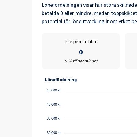
Lönefördelningen visar hur stora skillnad
betalda
0
eller mindre, medan toppskiktet
potential för löneutveckling inom yrket b
10:e percentilen
0
10% tjänar mindre
Lönefördelning
45 000 kr
40 000 kr
35 000 kr
30 000 kr