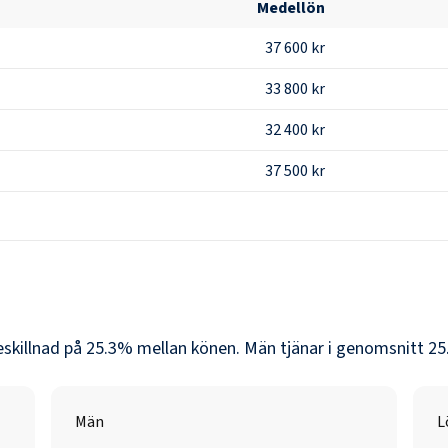
Medellön
37 600 kr
33 800 kr
32 400 kr
37 500 kr
eskillnad på
25.3
% mellan könen.
Män
tjänar i genomsnitt
25
Män
L