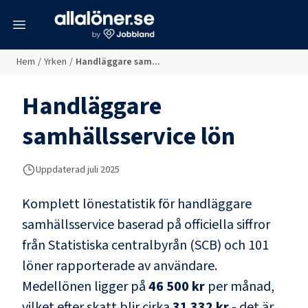
meny
Hem
/
Yrken
/
Handläggare sam...
Handläggare
samhällsservice
lön
Uppdaterad juli 2025
Komplett lönestatistik för
handläggare
samhällsservice
baserad på officiella siffror
från Statistiska centralbyrån (SCB) och
101
löner rapporterade av användare
.
Medellönen ligger på
46 500 kr
per månad,
vilket efter skatt blir cirka
31 332 kr
- det är