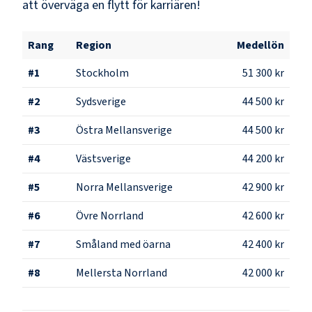
att överväga en flytt för karriären!
Rang
Region
Medellön
#
1
Stockholm
51 300 kr
#
2
Sydsverige
44 500 kr
#
3
Östra Mellansverige
44 500 kr
#
4
Västsverige
44 200 kr
#
5
Norra Mellansverige
42 900 kr
#
6
Övre Norrland
42 600 kr
#
7
Småland med öarna
42 400 kr
#
8
Mellersta Norrland
42 000 kr