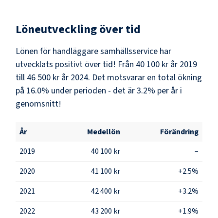
Löneutveckling över tid
Lönen för handläggare samhällsservice har
utvecklats positivt över tid! Från 40 100 kr år 2019
till 46 500 kr år 2024. Det motsvarar en total ökning
på 16.0% under perioden - det är 3.2% per år i
genomsnitt!
År
Medellön
Förändring
2019
40 100 kr
–
2020
41 100 kr
+2.5%
2021
42 400 kr
+3.2%
2022
43 200 kr
+1.9%