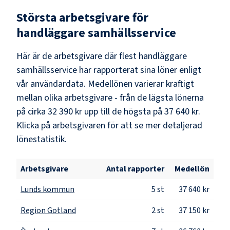
Största arbetsgivare för
handläggare samhällsservice
Här är de arbetsgivare där flest
handläggare
samhällsservice
har rapporterat sina löner enligt
vår användardata. Medellönen varierar kraftigt
mellan olika arbetsgivare - från de lägsta lönerna
på cirka
32 390 kr
upp till de högsta på
37 640 kr
.
Klicka på arbetsgivaren för att se mer detaljerad
lönestatistik.
Arbetsgivare
Antal rapporter
Medellön
Lunds kommun
5
st
37 640 kr
Region Gotland
2
st
37 150 kr