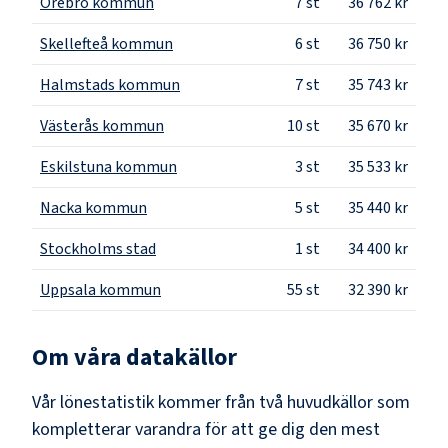
Örebro kommun
7
st
36 762 kr
Skellefteå kommun
6
st
36 750 kr
Halmstads kommun
7
st
35 743 kr
Västerås kommun
10
st
35 670 kr
Eskilstuna kommun
3
st
35 533 kr
Nacka kommun
5
st
35 440 kr
Stockholms stad
1
st
34 400 kr
Uppsala kommun
55
st
32 390 kr
Om våra datakällor
Vår lönestatistik kommer från två huvudkällor som
kompletterar varandra för att ge dig den mest