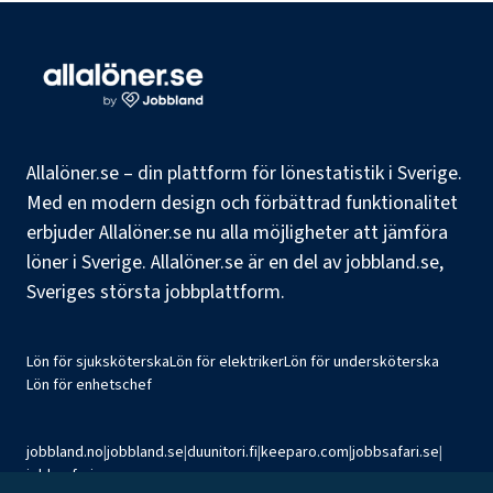
Allalöner.se – din plattform för lönestatistik i Sverige.
Med en modern design och förbättrad funktionalitet
erbjuder Allalöner.se nu alla möjligheter att jämföra
löner i Sverige. Allalöner.se är en del av jobbland.se,
Sveriges största jobbplattform.
Lön för sjuksköterska
Lön för elektriker
Lön för undersköterska
Lön för enhetschef
jobbland.no
|
jobbland.se
|
duunitori.fi
|
keeparo.com
|
jobbsafari.se
|
jobbsafari.no