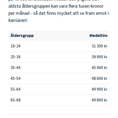
äldsta åldersgruppen kan vara flera tusen kronor
per månad - så det finns mycket att se fram emot i
karriären!
Åldersgrupp
Medellön
18-24
31 300 kr
25-34
39 900 kr
35-44
45 400 kr
45-54
48 600 kr
55-64
49 900 kr
65-68
49 800 kr