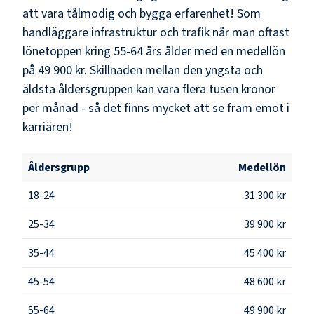
att vara tålmodig och bygga erfarenhet! Som
handläggare infrastruktur och trafik
når man oftast
lönetoppen kring
55-64
års ålder med en medellön
på
49 900 kr
. Skillnaden mellan den yngsta och
äldsta åldersgruppen kan vara flera tusen kronor
per månad - så det finns mycket att se fram emot i
karriären!
Åldersgrupp
Medellön
18-24
31 300 kr
25-34
39 900 kr
35-44
45 400 kr
45-54
48 600 kr
55-64
49 900 kr