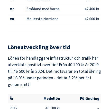
#
7
Småland med öarna
42 400 kr
#
8
Mellersta Norrland
42 000 kr
Löneutveckling över tid
Lönen för handläggare infrastruktur och trafik har
utvecklats positivt över tid! Från 40 100 kr år 2019
till 46 500 kr år 2024. Det motsvarar en total ökning
på 16.0% under perioden - det är 3.2% per år i
genomsnitt!
År
Medellön
Förändring
2019
40 100 kr
–