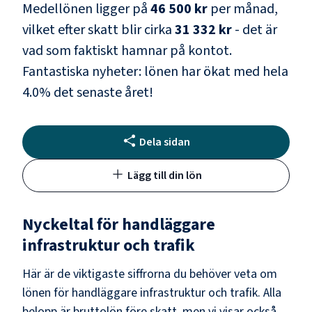
Medellönen ligger på
46 500 kr
per månad,
vilket efter skatt blir cirka
31 332 kr
- det är
vad som faktiskt hamnar på kontot.
Fantastiska nyheter: lönen har ökat med hela
4.0
% det senaste året!
Dela sidan
Lägg till din lön
Nyckeltal för
handläggare
infrastruktur och trafik
Här är de viktigaste siffrorna du behöver veta om
lönen för
handläggare infrastruktur och trafik
. Alla
belopp är bruttolön före skatt, men vi visar också