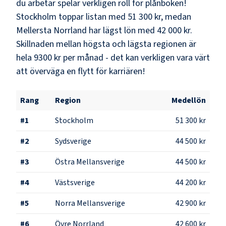
du arbetar spelar verkligen roll för plånboken!
Stockholm
toppar listan med
51 300 kr
, medan
Mellersta Norrland
har lägst lön med
42 000 kr
.
Skillnaden mellan högsta och lägsta regionen är
hela
9300 kr
per månad - det kan verkligen vara värt
att överväga en flytt för karriären!
Rang
Region
Medellön
#
1
Stockholm
51 300 kr
#
2
Sydsverige
44 500 kr
#
3
Östra Mellansverige
44 500 kr
#
4
Västsverige
44 200 kr
#
5
Norra Mellansverige
42 900 kr
#
6
Övre Norrland
42 600 kr