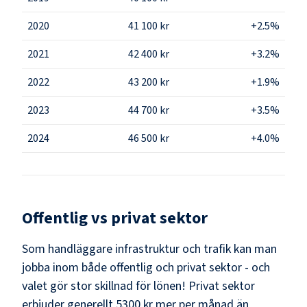
2020
41 100 kr
+2.5%
2021
42 400 kr
+3.2%
2022
43 200 kr
+1.9%
2023
44 700 kr
+3.5%
2024
46 500 kr
+4.0%
Offentlig vs privat sektor
Som
handläggare infrastruktur och trafik
kan man
jobba inom både offentlig och privat sektor - och
valet gör stor skillnad för lönen!
Privat sektor
erbjuder generellt 5300 kr mer per månad än