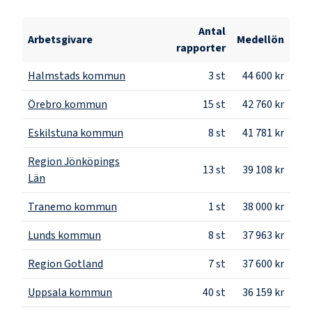
Antal
Arbetsgivare
Medellön
rapporter
Halmstads kommun
3
st
44 600 kr
Örebro kommun
15
st
42 760 kr
Eskilstuna kommun
8
st
41 781 kr
Region Jönköpings
13
st
39 108 kr
Län
Tranemo kommun
1
st
38 000 kr
Lunds kommun
8
st
37 963 kr
Region Gotland
7
st
37 600 kr
Uppsala kommun
40
st
36 159 kr