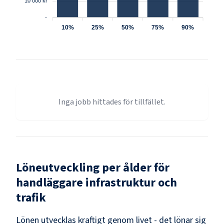
10 000 kr
..
10%
25%
50%
75%
90%
Inga jobb hittades för tillfället.
Löneutveckling per ålder för
handläggare infrastruktur och
trafik
Lönen utvecklas kraftigt genom livet - det lönar sig