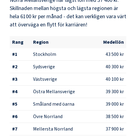
Norra Mellansverige
har lägst lön med
37 400 kr
.
Skillnaden mellan högsta och lägsta regionen är
hela
6100 kr
per månad - det kan verkligen vara värt
att överväga en flytt för karriären!
Rang
Region
Medellön
#
1
Stockholm
43 500 kr
#
2
Sydsverige
40 300 kr
#
3
Västsverige
40 100 kr
#
4
Östra Mellansverige
39 300 kr
#
5
Småland med öarna
39 000 kr
#
6
Övre Norrland
38 500 kr
#
7
Mellersta Norrland
37 900 kr