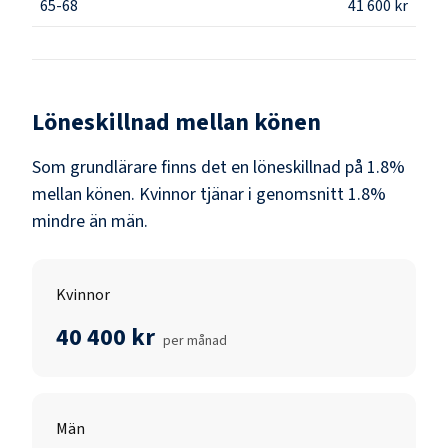
65-68
41 600 kr
Löneskillnad mellan könen
Som
grundlärare
finns det en löneskillnad på
1.8
%
mellan könen.
Kvinnor
tjänar i genomsnitt
1.8
%
mindre än
män
.
Kvinnor
40 400 kr
per månad
Män