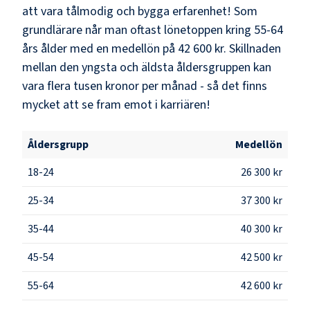
att vara tålmodig och bygga erfarenhet! Som
grundlärare
når man oftast lönetoppen kring
55-64
års ålder med en medellön på
42 600 kr
. Skillnaden
mellan den yngsta och äldsta åldersgruppen kan
vara flera tusen kronor per månad - så det finns
mycket att se fram emot i karriären!
Åldersgrupp
Medellön
18-24
26 300 kr
25-34
37 300 kr
35-44
40 300 kr
45-54
42 500 kr
55-64
42 600 kr