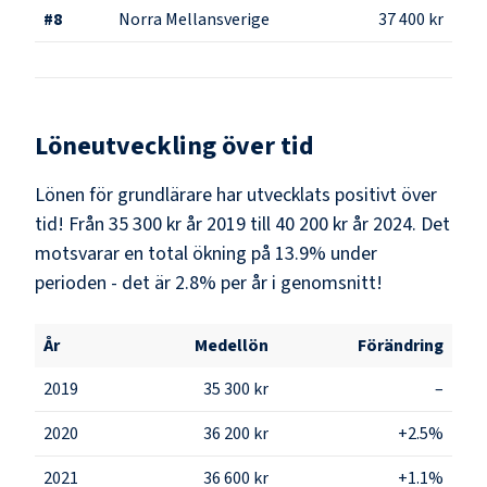
#
8
Norra Mellansverige
37 400 kr
Löneutveckling över tid
Lönen för grundlärare har utvecklats positivt över
tid! Från 35 300 kr år 2019 till 40 200 kr år 2024. Det
motsvarar en total ökning på 13.9% under
perioden - det är 2.8% per år i genomsnitt!
År
Medellön
Förändring
2019
35 300 kr
–
2020
36 200 kr
+2.5%
2021
36 600 kr
+1.1%