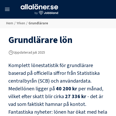
meny
Hem
/
Yrken
/
Grundlärare
Grundlärare
lön
Uppdaterad juli 2025
Komplett lönestatistik för
grundlärare
baserad på officiella siffror från Statistiska
centralbyrån (SCB) och
användardata
.
Medellönen ligger på
40 200 kr
per månad,
vilket efter skatt blir cirka
27 336 kr
- det är
vad som faktiskt hamnar på kontot.
Fantastiska nyheter: lönen har ökat med hela