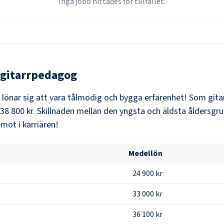
Inga jobb hittades för tillfället.
gitarrpedagog
t lönar sig att vara tålmodig och bygga erfarenhet! Som
git
38 800 kr
. Skillnaden mellan den yngsta och äldsta åldersgru
mot i karriären!
Medellön
24 900 kr
33 000 kr
36 100 kr