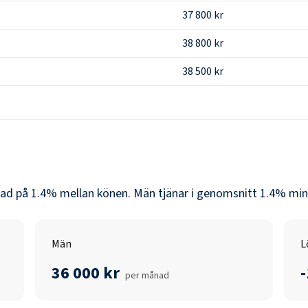
37 800 kr
38 800 kr
38 500 kr
nad på
1.4
% mellan könen.
Män
tjänar i genomsnitt
1.4
% min
Män
L
36 000 kr
per månad