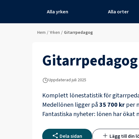
Alla yrken
Alla orter
Hem
/
Yrken
/
Gitarrpedagog
Gitarrpedagog
Uppdaterad juli 2025
Komplett lönestatistik för
gitarrped
Medellönen ligger på
35 700 kr
per m
Fantastiska nyheter: lönen har ökat
Dela sidan
Lägg till din l