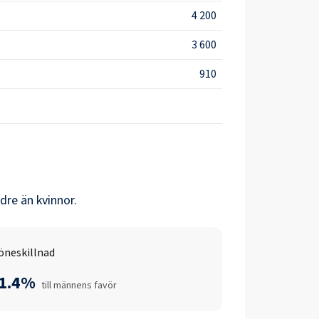
4 200
3 600
910
dre än
kvinnor
.
öneskillnad
-1.4%
till männens favör