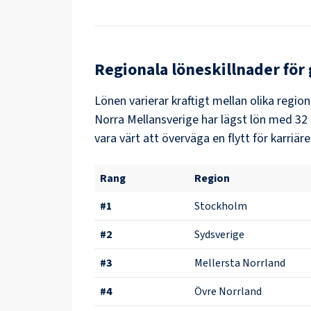
Regionala löneskillnader för
Lönen varierar kraftigt mellan olika region
Norra Mellansverige
har lägst lön med
32 
vara värt att överväga en flytt för karriäre
Rang
Region
#
1
Stockholm
#
2
Sydsverige
#
3
Mellersta Norrland
#
4
Övre Norrland