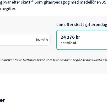
ag kvar efter skatt?" Som
gitarrpedagog
med medellönen
35
ravgifter.
Lön efter skatt
gitarrpeda
24 276 kr
kr/mån
per månad
ällningskontrakt. Nettolön är vad som faktiskt hamnar på ditt bankkonto efte
er