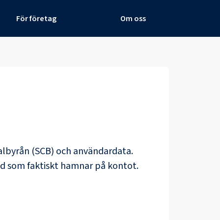
För företag
Om oss
ralbyrån (SCB) och
användardata
.
ad som faktiskt hamnar på kontot.