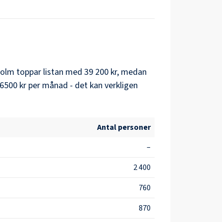
holm
toppar listan med
39 200 kr
, medan
6500 kr
per månad - det kan verkligen
Antal personer
–
2 400
760
870