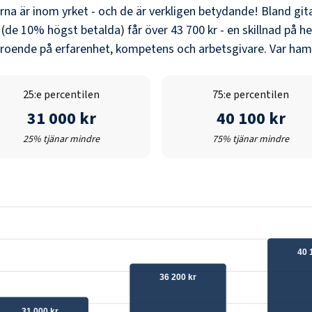
erna är inom yrket - och de är verkligen betydande! Bland
git
 (de 10% högst betalda) får över
43 700 kr
- en skillnad på he
eroende på erfarenhet, kompetens och arbetsgivare. Var hamn
25:e percentilen
75:e percentilen
31 000 kr
40 100 kr
25% tjänar mindre
75% tjänar mindre
40 
36 200 kr
31 000 kr