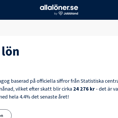
lön
agog
baserad på officiella siffror från Statistiska cent
ånad, vilket efter skatt blir cirka
24 276 kr
- det är v
 med hela
4.4
% det senaste året!
ön