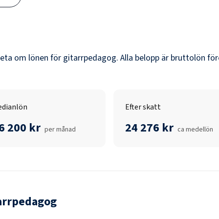
veta om lönen för
gitarrpedagog
. Alla belopp är bruttolön fö
dianlön
Efter skatt
6 200 kr
24 276 kr
per månad
ca medellön
arrpedagog