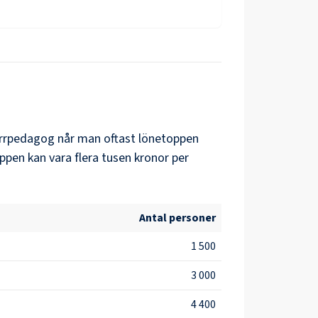
arrpedagog
når man oftast lönetoppen
ppen kan vara flera tusen kronor per
Antal personer
1 500
3 000
4 400