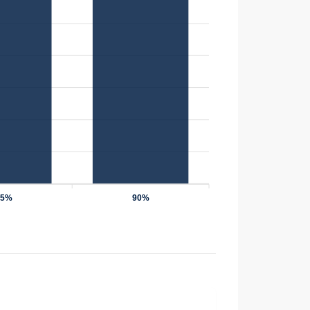
75%
90%