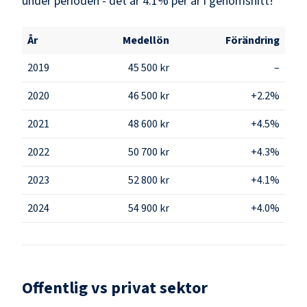
under perioden - det är 4.1% per år i genomsnitt!
År
Medellön
Förändring
2019
45 500 kr
–
2020
46 500 kr
+2.2%
2021
48 600 kr
+4.5%
2022
50 700 kr
+4.3%
2023
52 800 kr
+4.1%
2024
54 900 kr
+4.0%
Offentlig vs privat sektor