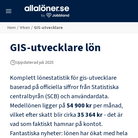
meny
Hem
/
Yrken
/
GIS-utvecklare
GIS-utvecklare
lön
Uppdaterad juli 2025
Komplett lönestatistik för
gis-utvecklare
baserad på officiella siffror från Statistiska
centralbyrån (SCB) och
användardata
.
Medellönen ligger på
54 900 kr
per månad,
vilket efter skatt blir cirka
35 364 kr
- det är
vad som faktiskt hamnar på kontot.
Fantastiska nyheter: lönen har ökat med hela