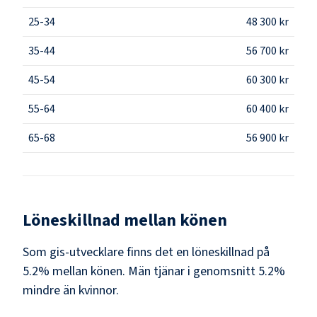
25-34
48 300 kr
35-44
56 700 kr
45-54
60 300 kr
55-64
60 400 kr
65-68
56 900 kr
Löneskillnad mellan könen
Som
gis-utvecklare
finns det en löneskillnad på
5.2
% mellan könen.
Män
tjänar i genomsnitt
5.2
%
mindre än
kvinnor
.