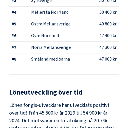
#
3
Sydsverige
50 700 kr
#
4
Mellersta Norrland
50 400 kr
#
5
Östra Mellansverige
49 800 kr
#
6
Övre Norrland
47 400 kr
#
7
Norra Mellansverige
47 300 kr
#
8
Småland med öarna
47 000 kr
Löneutveckling över tid
Lönen för gis-utvecklare har utvecklats positivt
över tid! Från 45 500 kr år 2019 till 54 900 kr år
2024. Det motsvarar en total ökning på 20.7%