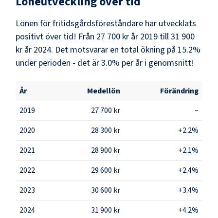
Löneutveckling över tid
Lönen för fritidsgårdsföreståndare har utvecklats
positivt över tid! Från 27 700 kr år 2019 till 31 900
kr år 2024. Det motsvarar en total ökning på 15.2%
under perioden - det är 3.0% per år i genomsnitt!
År
Medellön
Förändring
2019
27 700 kr
–
2020
28 300 kr
+2.2%
2021
28 900 kr
+2.1%
2022
29 600 kr
+2.4%
2023
30 600 kr
+3.4%
2024
31 900 kr
+4.2%