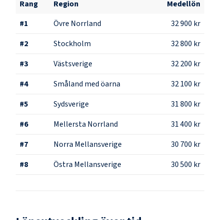
Rang
Region
Medellön
#
1
Övre Norrland
32 900 kr
#
2
Stockholm
32 800 kr
#
3
Västsverige
32 200 kr
#
4
Småland med öarna
32 100 kr
#
5
Sydsverige
31 800 kr
#
6
Mellersta Norrland
31 400 kr
#
7
Norra Mellansverige
30 700 kr
#
8
Östra Mellansverige
30 500 kr