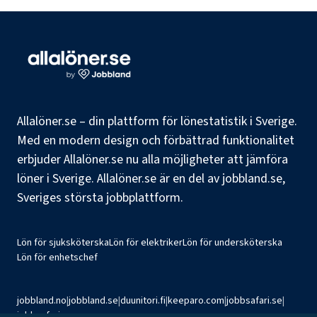
Allalöner.se – din plattform för lönestatistik i Sverige.
Med en modern design och förbättrad funktionalitet
erbjuder Allalöner.se nu alla möjligheter att jämföra
löner i Sverige. Allalöner.se är en del av jobbland.se,
Sveriges största jobbplattform.
Lön för sjuksköterska
Lön för elektriker
Lön för undersköterska
Lön för enhetschef
jobbland.no
|
jobbland.se
|
duunitori.fi
|
keeparo.com
|
jobbsafari.se
|
jobbsafari.no