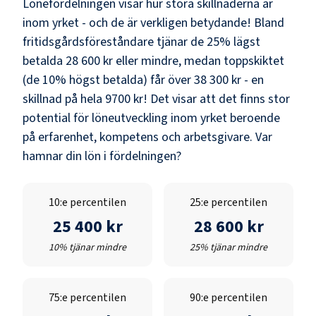
Lönefördelningen visar hur stora skillnaderna är
inom yrket - och de är verkligen betydande! Bland
fritidsgårdsföreståndare
tjänar de 25% lägst
betalda
28 600 kr
eller mindre, medan toppskiktet
(de 10% högst betalda) får över
38 300 kr
- en
skillnad på hela
9700 kr
! Det visar att det finns stor
potential för löneutveckling inom yrket beroende
på erfarenhet, kompetens och arbetsgivare. Var
hamnar din lön i fördelningen?
10:e percentilen
25:e percentilen
25 400 kr
28 600 kr
10% tjänar mindre
25% tjänar mindre
75:e percentilen
90:e percentilen