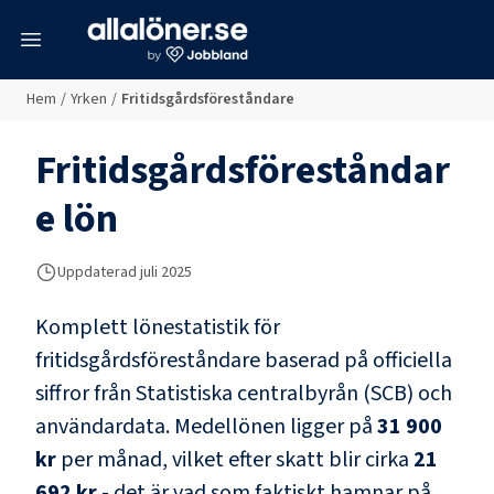
meny
Hem
/
Yrken
/
Fritidsgårdsföreståndare
Fritidsgårdsföreståndar
e
lön
Uppdaterad juli 2025
Komplett lönestatistik för
fritidsgårdsföreståndare
baserad på officiella
siffror från Statistiska centralbyrån (SCB) och
användardata
. Medellönen ligger på
31 900
kr
per månad, vilket efter skatt blir cirka
21
692 kr
- det är vad som faktiskt hamnar på