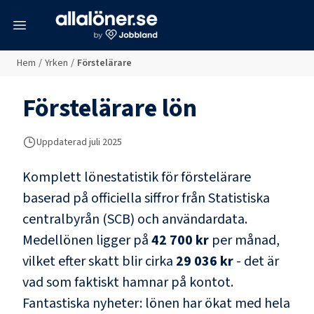
meny
Hem
/
Yrken
/
Förstelärare
Förstelärare
lön
Uppdaterad juli 2025
Komplett lönestatistik för
förstelärare
baserad på officiella siffror från Statistiska
centralbyrån (SCB) och
användardata
.
Medellönen ligger på
42 700 kr
per månad,
vilket efter skatt blir cirka
29 036 kr
- det är
vad som faktiskt hamnar på kontot.
Fantastiska nyheter: lönen har ökat med hela