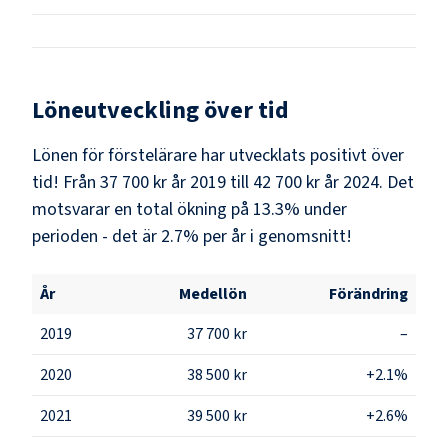
Löneutveckling över tid
Lönen för förstelärare har utvecklats positivt över
tid! Från 37 700 kr år 2019 till 42 700 kr år 2024. Det
motsvarar en total ökning på 13.3% under
perioden - det är 2.7% per år i genomsnitt!
År
Medellön
Förändring
2019
37 700 kr
–
2020
38 500 kr
+2.1%
2021
39 500 kr
+2.6%