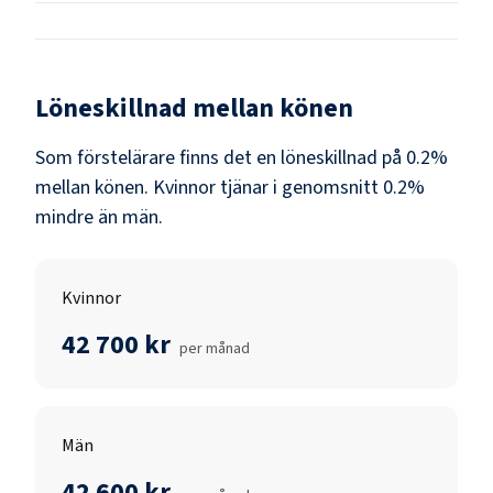
Löneskillnad mellan könen
Som
förstelärare
finns det en löneskillnad på
0.2
%
mellan könen.
Kvinnor
tjänar i genomsnitt
0.2
%
mindre än
män
.
Kvinnor
42 700 kr
per månad
Män
42 600 kr