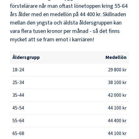
förstelärare
når man oftast lönetoppen kring
55-64
års ålder med en medellön på
44 400 kr
. Skillnaden
mellan den yngsta och äldsta åldersgruppen kan
vara flera tusen kronor per månad - så det finns
mycket att se fram emot i karriären!
Åldersgrupp
Medellön
18-24
29 800 kr
25-34
38 100 kr
35-44
42 000 kr
45-54
44 100 kr
55-64
44 400 kr
65-68
44 100 kr