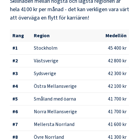
Skillnaden mellan högsta och lägsta regionen är
hela
4100 kr
per månad - det kan verkligen vara värt
att överväga en flytt för karriären!
Rang
Region
Medellön
#
1
Stockholm
45 400 kr
#
2
Västsverige
42 800 kr
#
3
Sydsverige
42 300 kr
#
4
Östra Mellansverige
42 100 kr
#
5
Småland med öarna
41 700 kr
#
6
Norra Mellansverige
41 700 kr
#
7
Mellersta Norrland
41 600 kr
#
8
Övre Norrland
41 300 kr