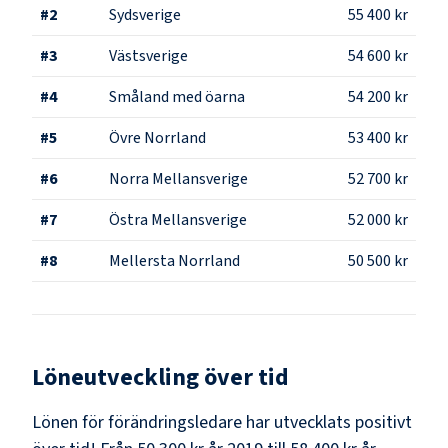
#
2
Sydsverige
55 400 kr
#
3
Västsverige
54 600 kr
#
4
Småland med öarna
54 200 kr
#
5
Övre Norrland
53 400 kr
#
6
Norra Mellansverige
52 700 kr
#
7
Östra Mellansverige
52 000 kr
#
8
Mellersta Norrland
50 500 kr
Löneutveckling över tid
Lönen för förändringsledare har utvecklats positivt