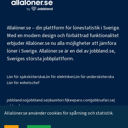
Allalöner.se – din plattform för lönestatistik i Sverige.
Med en modern design och förbättrad funktionalitet
erbjuder Allalöner.se nu alla möjligheter att jämföra
löner i Sverige. Allalöner.se är en del av jobbland.se,
Sveriges största jobbplattform.
Lön för sjuksköterska
Lön för elektriker
Lön för undersköterska
Lön för enhetschef
jobbland.no
|
jobbland.se
|
duunitori.fi
|
keeparo.com
|
jobbsafari.se
|
jobbsafari.no
Allalöner.se använder cookies för spårning och statistik.
©
2026
Jobbland AB