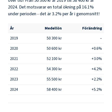
över tid! Från 50 300 kr år 2019 till 58 400 kr år
2024. Det motsvarar en total ökning på 16.1%
under perioden - det är 3.2% per år i genomsnitt!
År
Medellön
Förändring
2019
50 300 kr
–
2020
50 600 kr
+0.6%
2021
52 100 kr
+3.0%
2022
54 300 kr
+4.2%
2023
55 500 kr
+2.2%
2024
58 400 kr
+5.2%