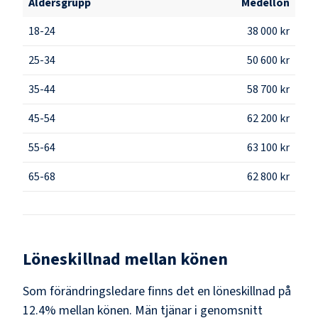
Åldersgrupp
Medellön
18-24
38 000 kr
25-34
50 600 kr
35-44
58 700 kr
45-54
62 200 kr
55-64
63 100 kr
65-68
62 800 kr
Löneskillnad mellan könen
Som
förändringsledare
finns det en löneskillnad på
12.4
% mellan könen.
Män
tjänar i genomsnitt