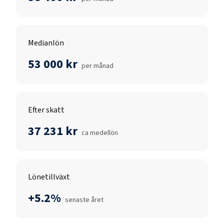
Medianlön
53 000 kr
per månad
Efter skatt
37 231 kr
ca medellön
Lönetillväxt
+5.2%
senaste året