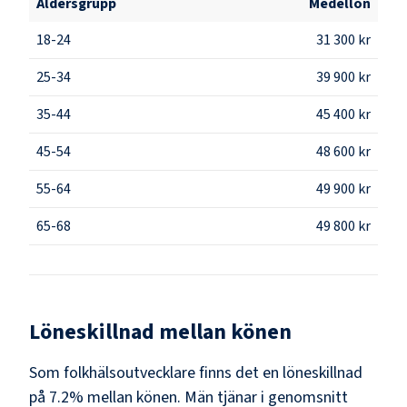
Åldersgrupp
Medellön
18-24
31 300 kr
25-34
39 900 kr
35-44
45 400 kr
45-54
48 600 kr
55-64
49 900 kr
65-68
49 800 kr
Löneskillnad mellan könen
Som
folkhälsoutvecklare
finns det en löneskillnad
på
7.2
% mellan könen.
Män
tjänar i genomsnitt