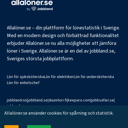
Allalöner.se – din plattform för lönestatistik i Sverige.
Med en modern design och förbättrad funktionalitet
erbjuder Allalöner.se nu alla möjligheter att jämföra
löner i Sverige. Allalöner.se är en del av jobbland.se,
Sveriges största jobbplattform.
Lön för sjuksköterska
Lön för elektriker
Lön för undersköterska
Lön för enhetschef
jobbland.no
|
jobbland.se
|
duunitori.fi
|
keeparo.com
|
jobbsafari.se
|
jobbsafari.no
Allalöner.se använder cookies för spårning och statistik.
©
2026
Jobbland AB