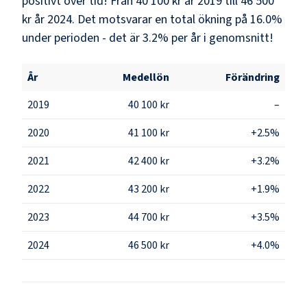
positivt över tid! Från 40 100 kr år 2019 till 46 500
kr år 2024. Det motsvarar en total ökning på 16.0%
under perioden - det är 3.2% per år i genomsnitt!
År
Medellön
Förändring
2019
40 100 kr
–
2020
41 100 kr
+2.5%
2021
42 400 kr
+3.2%
2022
43 200 kr
+1.9%
2023
44 700 kr
+3.5%
2024
46 500 kr
+4.0%