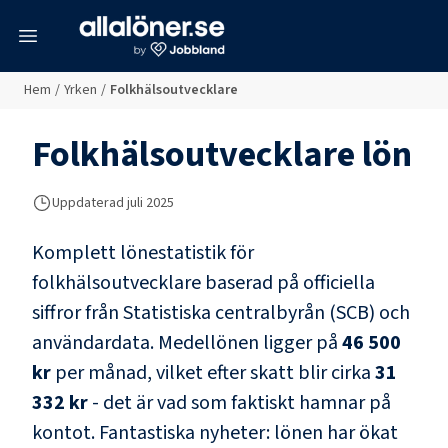
meny
Hem
/
Yrken
/
Folkhälsoutvecklare
Folkhälsoutvecklare
lön
Uppdaterad juli 2025
Komplett lönestatistik för
folkhälsoutvecklare
baserad på officiella
siffror från Statistiska centralbyrån (SCB) och
användardata
. Medellönen ligger på
46 500
kr
per månad, vilket efter skatt blir cirka
31
332 kr
- det är vad som faktiskt hamnar på
kontot.
Fantastiska nyheter: lönen har ökat