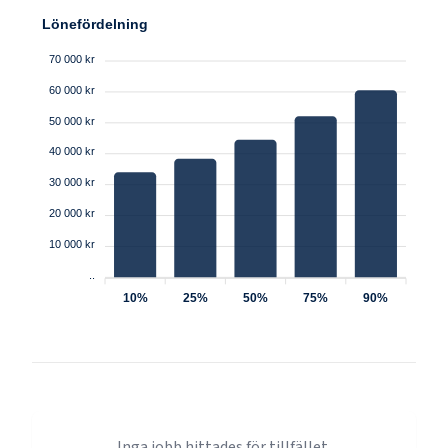
Lönefördelning
70 000 kr
60 000 kr
50 000 kr
40 000 kr
30 000 kr
20 000 kr
10 000 kr
..
10%
25%
50%
75%
90%
Inga jobb hittades för tillfället.