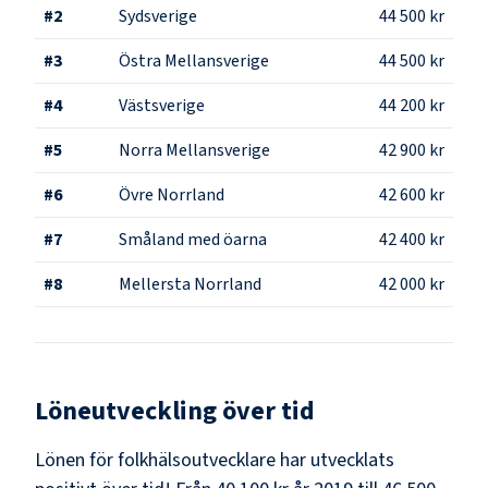
#
2
Sydsverige
44 500 kr
#
3
Östra Mellansverige
44 500 kr
#
4
Västsverige
44 200 kr
#
5
Norra Mellansverige
42 900 kr
#
6
Övre Norrland
42 600 kr
#
7
Småland med öarna
42 400 kr
#
8
Mellersta Norrland
42 000 kr
Löneutveckling över tid
Lönen för folkhälsoutvecklare har utvecklats