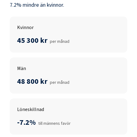
7.2
% mindre än
kvinnor
.
Kvinnor
45 300 kr
per månad
Män
48 800 kr
per månad
Löneskillnad
-7.2%
till männens favör