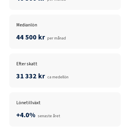
Medianlön
44 500 kr
per månad
Efter skatt
31 332 kr
ca medellön
Lönetillväxt
+4.0%
senaste året