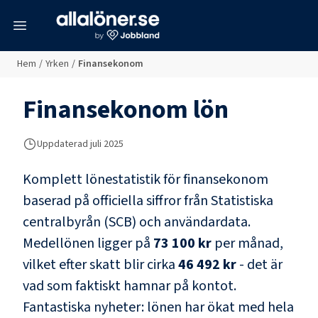
meny
Hem
/
Yrken
/
Finansekonom
Finansekonom
lön
Uppdaterad juli 2025
Komplett lönestatistik för
finansekonom
baserad på officiella siffror från Statistiska
centralbyrån (SCB) och
användardata
.
Medellönen ligger på
73 100 kr
per månad,
vilket efter skatt blir cirka
46 492 kr
- det är
vad som faktiskt hamnar på kontot.
Fantastiska nyheter: lönen har ökat med hela