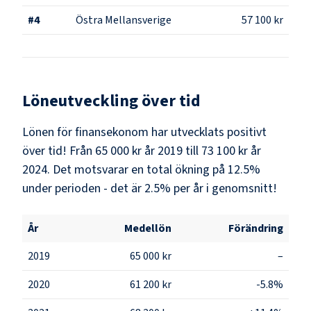
#
4
Östra Mellansverige
57 100 kr
Löneutveckling över tid
Lönen för finansekonom har utvecklats positivt
över tid! Från 65 000 kr år 2019 till 73 100 kr år
2024. Det motsvarar en total ökning på 12.5%
under perioden - det är 2.5% per år i genomsnitt!
År
Medellön
Förändring
2019
65 000 kr
–
2020
61 200 kr
-5.8%