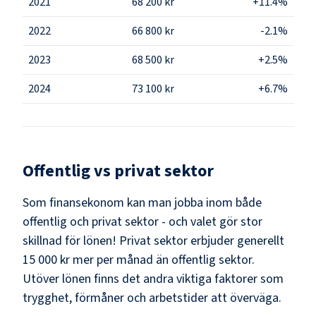
2021
68 200 kr
+11.4%
2022
66 800 kr
-2.1%
2023
68 500 kr
+2.5%
2024
73 100 kr
+6.7%
Offentlig vs privat sektor
Som
finansekonom
kan man jobba inom både
offentlig och privat sektor - och valet gör stor
skillnad för lönen!
Privat sektor erbjuder generellt
15 000 kr mer per månad än offentlig sektor.
Utöver lönen finns det andra viktiga faktorer som
trygghet, förmåner och arbetstider att överväga.