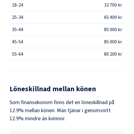
18-24
32 700 kr
25-34
65 400 kr
35-44
85 000 kr
45-54
85 000 kr
55-64
80 200 kr
Löneskillnad mellan könen
Som
finansekonom
finns det en löneskillnad på
12.9
% mellan könen.
Män
tjänar i genomsnitt
12.9
% mindre än
kvinnor
.