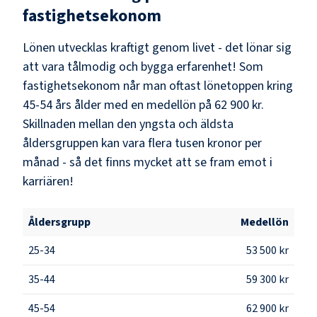
fastighetsekonom
Lönen utvecklas kraftigt genom livet - det lönar sig
att vara tålmodig och bygga erfarenhet! Som
fastighetsekonom
når man oftast lönetoppen kring
45-54
års ålder med en medellön på
62 900 kr
.
Skillnaden mellan den yngsta och äldsta
åldersgruppen kan vara flera tusen kronor per
månad - så det finns mycket att se fram emot i
karriären!
Åldersgrupp
Medellön
25-34
53 500 kr
35-44
59 300 kr
45-54
62 900 kr