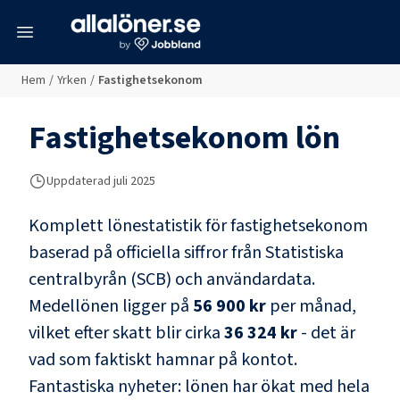
meny
Hem
/
Yrken
/
Fastighetsekonom
Fastighetsekonom
lön
Uppdaterad juli 2025
Komplett lönestatistik för
fastighetsekonom
baserad på officiella siffror från Statistiska
centralbyrån (SCB) och
användardata
.
Medellönen ligger på
56 900 kr
per månad,
vilket efter skatt blir cirka
36 324 kr
- det är
vad som faktiskt hamnar på kontot.
Fantastiska nyheter: lönen har ökat med hela