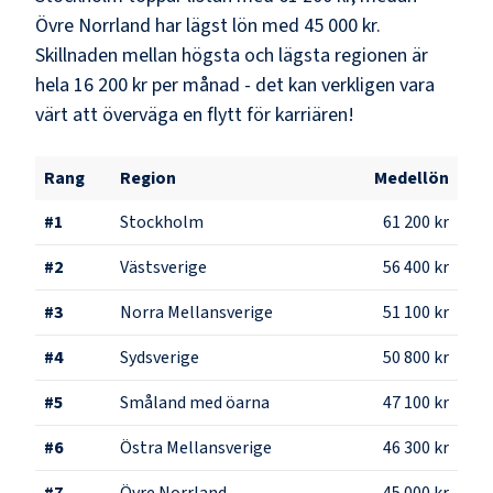
Övre Norrland
har lägst lön med
45 000 kr
.
Skillnaden mellan högsta och lägsta regionen är
hela
16 200 kr
per månad - det kan verkligen vara
värt att överväga en flytt för karriären!
Rang
Region
Medellön
#
1
Stockholm
61 200 kr
#
2
Västsverige
56 400 kr
#
3
Norra Mellansverige
51 100 kr
#
4
Sydsverige
50 800 kr
#
5
Småland med öarna
47 100 kr
#
6
Östra Mellansverige
46 300 kr
#
7
Övre Norrland
45 000 kr