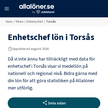
meny
Hem
/
Yrken
/
Enhetschef
/
Torsås
Enhetschef
lön i
Torsås
Uppdaterad
augusti 2026
Då vi inte ännu har tillräckligt med data för
enhetschef
i
Torsås
visar vi medellön på
nationell och regional nivå. Bidra gärna med
din lön för att göra statistiken på Allalöner
mer utförlig.
Dela sidan