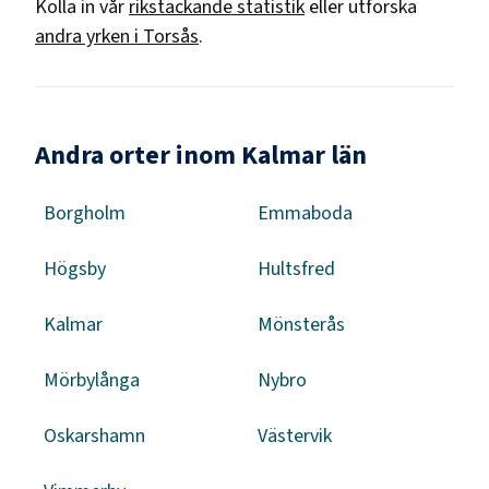
Kolla in vår
rikstäckande statistik
eller utforska
andra yrken i
Torsås
.
Andra orter inom Kalmar län
Borgholm
Emmaboda
Högsby
Hultsfred
Kalmar
Mönsterås
Mörbylånga
Nybro
Oskarshamn
Västervik