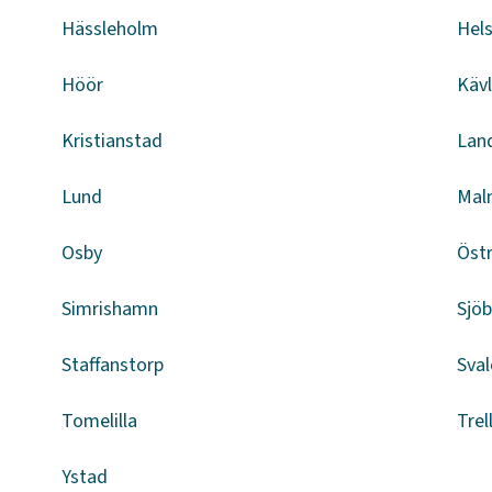
Hässleholm
Hel
Höör
Kävl
Kristianstad
Lan
Lund
Mal
Osby
Öst
Simrishamn
Sjö
Staffanstorp
Sval
Tomelilla
Trel
Ystad