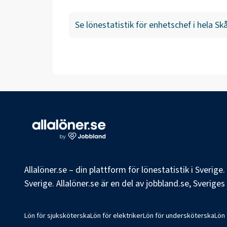
Se lönestatistik för
enhetschef
i hela
Skå
Allalöner.se – din plattform för lönestatistik i Sverig
Sverige. Allalöner.se är en del av jobbland.se, Sverige
Lön för sjuksköterska
Lön för elektriker
Lön för undersköterska
Lön