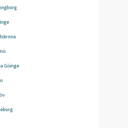
singborg
inge
dskrona
mö
ra Göinge
bo
öv
leborg