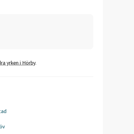
ra yrken i
Hörby
.
tad
öv