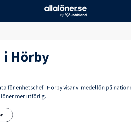
 i
Hörby
ata för
enhetschef
i
Hörby
visar vi medellön på nation
alöner mer utförlig.
ön