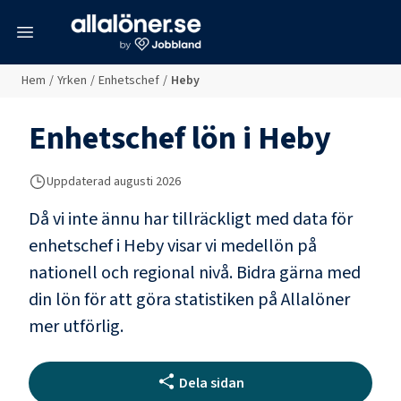
meny
Hem
/
Yrken
/
Enhetschef
/
Heby
Enhetschef
lön i
Heby
Uppdaterad
augusti 2026
Då vi inte ännu har tillräckligt med data för
enhetschef
i
Heby
visar vi medellön på
nationell och regional nivå. Bidra gärna med
din lön för att göra statistiken på Allalöner
mer utförlig.
Dela sidan