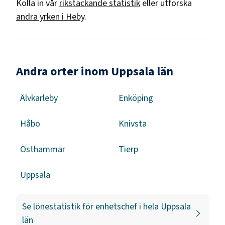
Kolla in vår
rikstäckande statistik
eller utforska
andra yrken i
Heby
.
Andra orter inom Uppsala län
Älvkarleby
Enköping
Håbo
Knivsta
Östhammar
Tierp
Uppsala
Se lönestatistik för
enhetschef
i hela
Uppsala
län