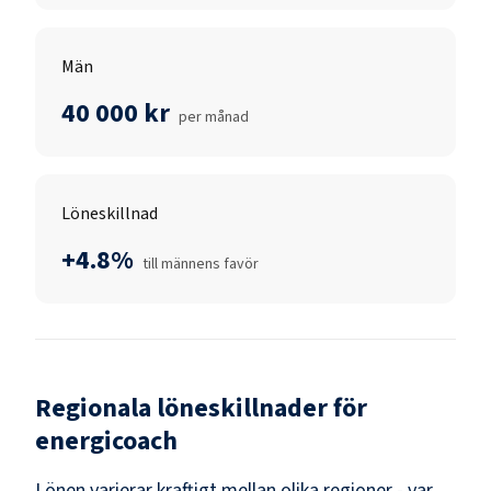
Män
40 000 kr
per månad
Löneskillnad
+4.8%
till männens favör
Regionala löneskillnader för
energicoach
Lönen varierar kraftigt mellan olika regioner - var