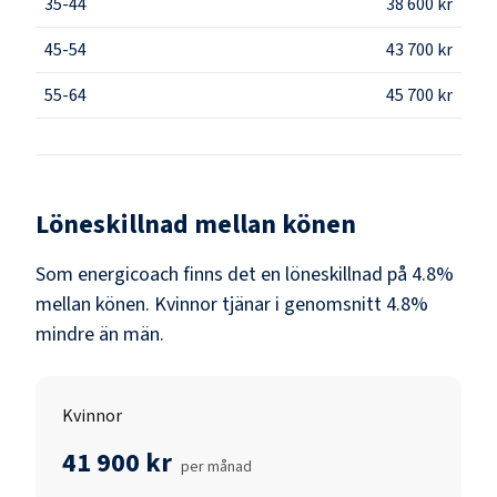
35-44
38 600 kr
45-54
43 700 kr
55-64
45 700 kr
Löneskillnad mellan könen
Som
energicoach
finns det en löneskillnad på
4.8
%
mellan könen.
Kvinnor
tjänar i genomsnitt
4.8
%
mindre än
män
.
Kvinnor
41 900 kr
per månad