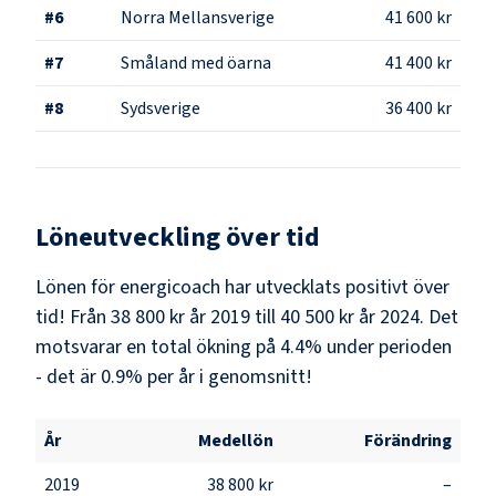
#
6
Norra Mellansverige
41 600 kr
#
7
Småland med öarna
41 400 kr
#
8
Sydsverige
36 400 kr
Löneutveckling över tid
Lönen för energicoach har utvecklats positivt över
tid! Från 38 800 kr år 2019 till 40 500 kr år 2024. Det
motsvarar en total ökning på 4.4% under perioden
- det är 0.9% per år i genomsnitt!
År
Medellön
Förändring
2019
38 800 kr
–