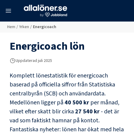
meny
Hem
/
Yrken
/
Energicoach
Energicoach
lön
Uppdaterad juli 2025
Komplett lönestatistik för
energicoach
baserad på officiella siffror från Statistiska
centralbyrån (SCB) och
användardata
.
Medellönen ligger på
40 500 kr
per månad,
vilket efter skatt blir cirka
27 540 kr
- det är
vad som faktiskt hamnar på kontot.
Fantastiska nyheter: lönen har ökat med hela