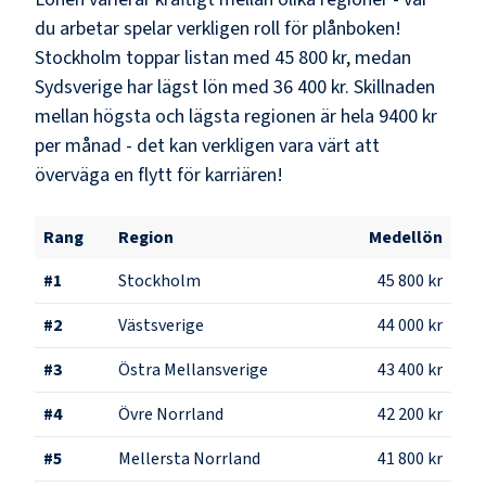
du arbetar spelar verkligen roll för plånboken!
Stockholm
toppar listan med
45 800 kr
, medan
Sydsverige
har lägst lön med
36 400 kr
. Skillnaden
mellan högsta och lägsta regionen är hela
9400 kr
per månad - det kan verkligen vara värt att
överväga en flytt för karriären!
Rang
Region
Medellön
#
1
Stockholm
45 800 kr
#
2
Västsverige
44 000 kr
#
3
Östra Mellansverige
43 400 kr
#
4
Övre Norrland
42 200 kr
#
5
Mellersta Norrland
41 800 kr