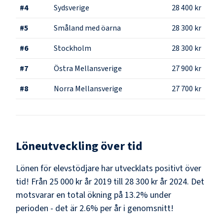
#
4
Sydsverige
28 400 kr
#
5
Småland med öarna
28 300 kr
#
6
Stockholm
28 300 kr
#
7
Östra Mellansverige
27 900 kr
#
8
Norra Mellansverige
27 700 kr
Löneutveckling över tid
Lönen för elevstödjare har utvecklats positivt över
tid! Från 25 000 kr år 2019 till 28 300 kr år 2024. Det
motsvarar en total ökning på 13.2% under
perioden - det är 2.6% per år i genomsnitt!