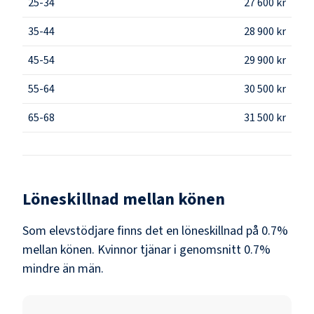
25-34
27 600 kr
35-44
28 900 kr
45-54
29 900 kr
55-64
30 500 kr
65-68
31 500 kr
Löneskillnad mellan könen
Som
elevstödjare
finns det en löneskillnad på
0.7
%
mellan könen.
Kvinnor
tjänar i genomsnitt
0.7
%
mindre än
män
.