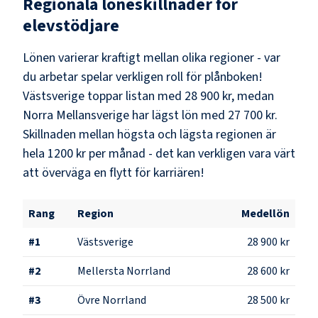
Regionala löneskillnader för
elevstödjare
Lönen varierar kraftigt mellan olika regioner - var
du arbetar spelar verkligen roll för plånboken!
Västsverige
toppar listan med
28 900 kr
, medan
Norra Mellansverige
har lägst lön med
27 700 kr
.
Skillnaden mellan högsta och lägsta regionen är
hela
1200 kr
per månad - det kan verkligen vara värt
att överväga en flytt för karriären!
Rang
Region
Medellön
#
1
Västsverige
28 900 kr
#
2
Mellersta Norrland
28 600 kr
#
3
Övre Norrland
28 500 kr