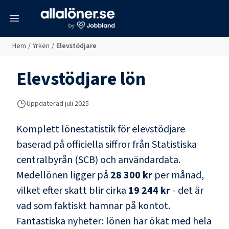
meny
Hem
/
Yrken
/
Elevstödjare
Elevstödjare
lön
Uppdaterad juli 2025
Komplett lönestatistik för
elevstödjare
baserad på officiella siffror från Statistiska
centralbyrån (SCB) och
användardata
.
Medellönen ligger på
28 300 kr
per månad,
vilket efter skatt blir cirka
19 244 kr
- det är
vad som faktiskt hamnar på kontot.
Fantastiska nyheter: lönen har ökat med hela