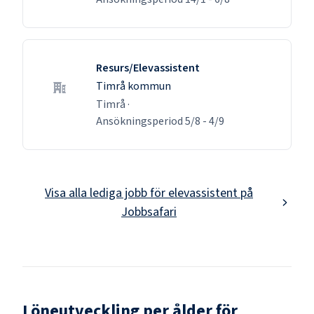
Resurs/Elevassistent
Timrå kommun
Timrå
·
Ansökningsperiod
5/8
-
4/9
Visa alla lediga jobb för
elevassistent
på
Jobbsafari
Löneutveckling per ålder för