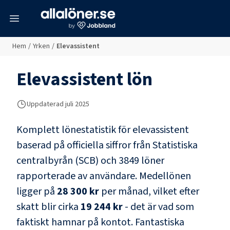
meny
Hem
/
Yrken
/
Elevassistent
Elevassistent
lön
Uppdaterad juli 2025
Komplett lönestatistik för
elevassistent
baserad på officiella siffror från Statistiska
centralbyrån (SCB) och
3849 löner
rapporterade av användare
. Medellönen
ligger på
28 300 kr
per månad, vilket efter
skatt blir cirka
19 244 kr
- det är vad som
faktiskt hamnar på kontot.
Fantastiska