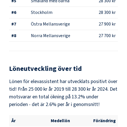
#
5
Småland med öarna
28 300 kr
#
6
Stockholm
28 300 kr
#
7
Östra Mellansverige
27 900 kr
#
8
Norra Mellansverige
27 700 kr
Löneutveckling över tid
Lönen för elevassistent har utvecklats positivt över
tid! Från 25 000 kr år 2019 till 28 300 kr år 2024. Det
motsvarar en total ökning på 13.2% under
perioden - det är 2.6% per år i genomsnitt!
År
Medellön
Förändring