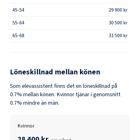
45-54
29 900 kr
55-64
30 500 kr
65-68
31 500 kr
Löneskillnad mellan könen
Som
elevassistent
finns det en löneskillnad på
0.7
% mellan könen.
Kvinnor
tjänar i genomsnitt
0.7
% mindre än
män
.
Kvinnor
28 400 kr