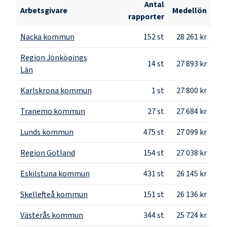
Antal
Arbetsgivare
Medellön
rapporter
Nacka kommun
152
st
28 261 kr
Region Jönköpings
14
st
27 893 kr
Län
Karlskrona kommun
1
st
27 800 kr
Tranemo kommun
27
st
27 684 kr
Lunds kommun
475
st
27 099 kr
Region Gotland
154
st
27 038 kr
Eskilstuna kommun
431
st
26 145 kr
Skellefteå kommun
151
st
26 136 kr
Västerås kommun
344
st
25 724 kr