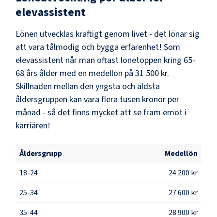
elevassistent
Lönen utvecklas kraftigt genom livet - det lönar sig
att vara tålmodig och bygga erfarenhet! Som
elevassistent
når man oftast lönetoppen kring
65-
68
års ålder med en medellön på
31 500 kr
.
Skillnaden mellan den yngsta och äldsta
åldersgruppen kan vara flera tusen kronor per
månad - så det finns mycket att se fram emot i
karriären!
Åldersgrupp
Medellön
18-24
24 200 kr
25-34
27 600 kr
35-44
28 900 kr