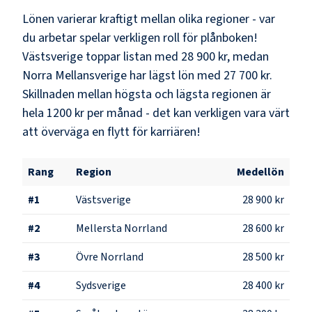
Lönen varierar kraftigt mellan olika regioner - var
du arbetar spelar verkligen roll för plånboken!
Västsverige
toppar listan med
28 900 kr
, medan
Norra Mellansverige
har lägst lön med
27 700 kr
.
Skillnaden mellan högsta och lägsta regionen är
hela
1200 kr
per månad - det kan verkligen vara värt
att överväga en flytt för karriären!
Rang
Region
Medellön
#
1
Västsverige
28 900 kr
#
2
Mellersta Norrland
28 600 kr
#
3
Övre Norrland
28 500 kr
#
4
Sydsverige
28 400 kr