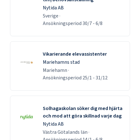
Nytida AB
Sverige
·
Ansökningsperiod
30/7
-
6/8
Vikarierande elevassistenter
Mariehamns stad
Mariehamn
·
Ansökningsperiod
25/1
-
31/12
Solhagaskolan söker dig med hjärta
och mod att göra skillnad varje dag
Nytida AB
Västra Götalands län
·
Ansökningsperiod
14/1
-
6/8