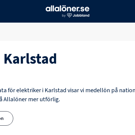
i
Karlstad
ata för
elektriker
i
Karlstad
visar vi medellön på nation
å Allalöner mer utförlig.
ön