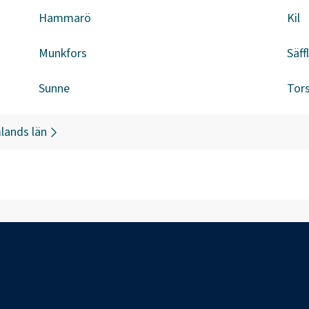
Hammarö
Kil
Munkfors
Säff
Sunne
Tor
lands län