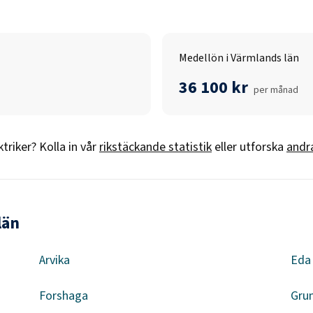
Medellön i Värmlands län
36 100 kr
per månad
ktriker
? Kolla in vår
rikstäckande statistik
eller utforska
andr
län
Arvika
Eda
Forshaga
Gru