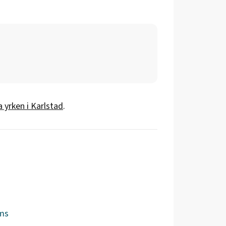
a yrken i
Karlstad
.
ms