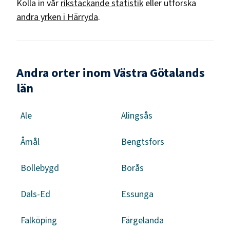
Kolla in vår
rikstäckande statistik
eller utforska
andra yrken i
Härryda
.
Andra orter inom Västra Götalands
län
Ale
Alingsås
Åmål
Bengtsfors
Bollebygd
Borås
Dals-Ed
Essunga
Falköping
Färgelanda