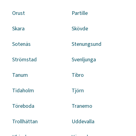
Orust
Partille
Skara
Skövde
Sotenäs
Stenungsund
Strömstad
Svenljunga
Tanum
Tibro
Tidaholm
Tjörn
Töreboda
Tranemo
Trollhättan
Uddevalla