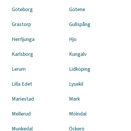
Göteborg
Götene
Grästorp
Gullspång
Herrljunga
Hjo
Karlsborg
Kungälv
Lerum
Lidköping
Lilla Edet
Lysekil
Mariestad
Mark
Mellerud
Mölndal
Munkedal
Öckerö