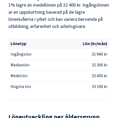
1% lägre än medellönen på 32 400 kr. Ingångslönen
är en uppskattning baserad på de lägre
lönenivåerna i yrket och kan variera beroende på
utbildning, erfarenhet och arbetsgivare.
Lönetyp
Lön (kr/mån)
Ingångslön
31 940 kr
Medianlön
32 300 kr
Medellön
32 400 kr
Högsta lön
33 100 kr
Löneutveckling per åldersgrupp