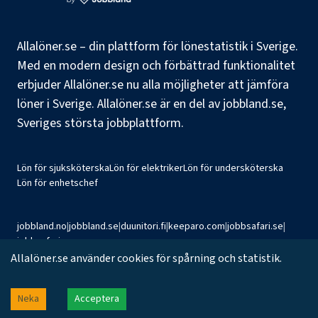
Allalöner.se – din plattform för lönestatistik i Sverige.
Med en modern design och förbättrad funktionalitet
erbjuder Allalöner.se nu alla möjligheter att jämföra
löner i Sverige. Allalöner.se är en del av jobbland.se,
Sveriges största jobbplattform.
Lön för sjuksköterska
Lön för elektriker
Lön för undersköterska
Lön för enhetschef
jobbland.no
|
jobbland.se
|
duunitori.fi
|
keeparo.com
|
jobbsafari.se
|
jobbsafari.no
Allalöner.se använder cookies för spårning och statistik.
©
2026
Jobbland AB
Neka
Acceptera