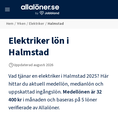
meny
Hem
/
Yrken
/
Elektriker
/
Halmstad
Elektriker
lön i
Halmstad
Uppdaterad
augusti 2026
Vad tjänar en
elektriker
i
Halmstad
2025? Här
hittar du aktuell medellön, medianlön och
uppskattad ingångslön.
Medellönen är
32
400 kr
i månaden och baseras på
5
löner
verifierade av Allalöner.