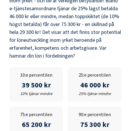
inom yrket - och de är verkligen betydande! Bland
e-tjänstesamordnare
tjänar de 25% lägst betalda
46 000 kr
eller mindre, medan toppskiktet (de 10%
högst betalda) får över
75 300 kr
- en skillnad på
hela
29 300 kr
! Det visar att det finns stor potential
för löneutveckling inom yrket beroende på
erfarenhet, kompetens och arbetsgivare. Var
hamnar din lön i fördelningen?
10:e percentilen
25:e percentilen
39 500 kr
46 000 kr
10% tjänar mindre
25% tjänar mindre
75:e percentilen
90:e percentilen
65 200 kr
75 300 kr