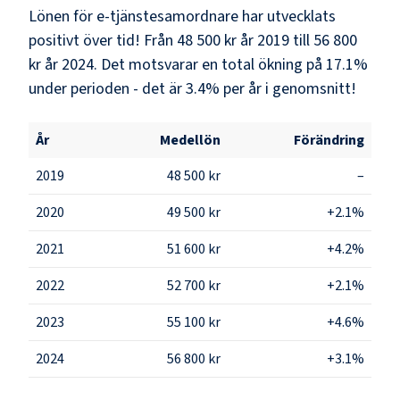
Lönen för e-tjänstesamordnare har utvecklats
positivt över tid! Från 48 500 kr år 2019 till 56 800
kr år 2024. Det motsvarar en total ökning på 17.1%
under perioden - det är 3.4% per år i genomsnitt!
År
Medellön
Förändring
2019
48 500 kr
–
2020
49 500 kr
+2.1%
2021
51 600 kr
+4.2%
2022
52 700 kr
+2.1%
2023
55 100 kr
+4.6%
2024
56 800 kr
+3.1%