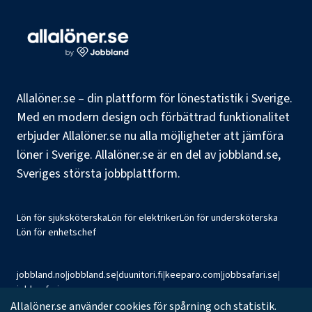
Allalöner.se – din plattform för lönestatistik i Sverige.
Med en modern design och förbättrad funktionalitet
erbjuder Allalöner.se nu alla möjligheter att jämföra
löner i Sverige. Allalöner.se är en del av jobbland.se,
Sveriges största jobbplattform.
Lön för sjuksköterska
Lön för elektriker
Lön för undersköterska
Lön för enhetschef
jobbland.no
|
jobbland.se
|
duunitori.fi
|
keeparo.com
|
jobbsafari.se
|
jobbsafari.no
Allalöner.se använder cookies för spårning och statistik.