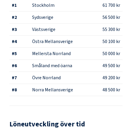
#
1
Stockholm
61 700 kr
#
2
Sydsverige
56 500 kr
#
3
Västsverige
55 300 kr
#
4
Östra Mellansverige
50 100 kr
#
5
Mellersta Norrland
50 000 kr
#
6
Småland med öarna
49 500 kr
#
7
Övre Norrland
49 200 kr
#
8
Norra Mellansverige
48 500 kr
Löneutveckling över tid