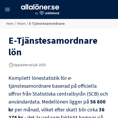
meny
Hem
/
Yrken
/
E-Tjänstesamordnare
E-Tjänstesamordnare
lön
Uppdaterad juli 2025
Komplett lönestatistik för
e-
tjänstesamordnare
baserad på officiella
siffror från Statistiska centralbyrån (SCB) och
användardata
. Medellönen ligger på
56 800
kr
per månad, vilket efter skatt blir cirka
36
276 kr
- det är vad som faktiskt hamnar på