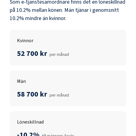
Som
e-tjänstesamordnare
finns det en löneskillnad
på
10.2
% mellan könen.
Män
tjänar i genomsnitt
10.2
% mindre än
kvinnor
.
Kvinnor
52 700 kr
per månad
Män
58 700 kr
per månad
Löneskillnad
-10.2%
till männens favör