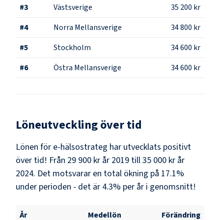
#
3
Västsverige
35 200 kr
#
4
Norra Mellansverige
34 800 kr
#
5
Stockholm
34 600 kr
#
6
Östra Mellansverige
34 600 kr
Löneutveckling över tid
Lönen för e-hälsostrateg har utvecklats positivt
över tid! Från 29 900 kr år 2019 till 35 000 kr år
2024. Det motsvarar en total ökning på 17.1%
under perioden - det är 4.3% per år i genomsnitt!
År
Medellön
Förändring