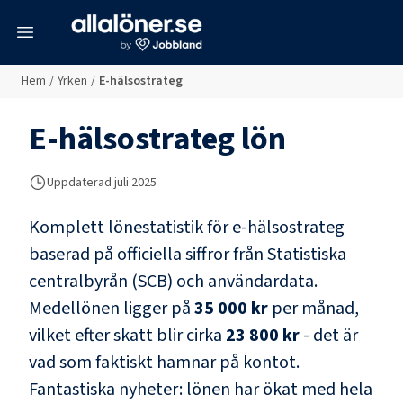
meny
Hem
/
Yrken
/
E-hälsostrateg
E-hälsostrateg
lön
Uppdaterad juli 2025
Komplett lönestatistik för
e-hälsostrateg
baserad på officiella siffror från Statistiska
centralbyrån (SCB) och
användardata
.
Medellönen ligger på
35 000 kr
per månad,
vilket efter skatt blir cirka
23 800 kr
- det är
vad som faktiskt hamnar på kontot.
Fantastiska nyheter: lönen har ökat med hela