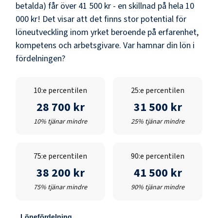
betalda) får över
41 500 kr
- en skillnad på hela
10
000 kr
! Det visar att det finns stor potential för
löneutveckling inom yrket beroende på erfarenhet,
kompetens och arbetsgivare. Var hamnar din lön i
fördelningen?
10:e percentilen
25:e percentilen
28 700 kr
31 500 kr
10% tjänar mindre
25% tjänar mindre
75:e percentilen
90:e percentilen
38 200 kr
41 500 kr
75% tjänar mindre
90% tjänar mindre
Lönefördelning