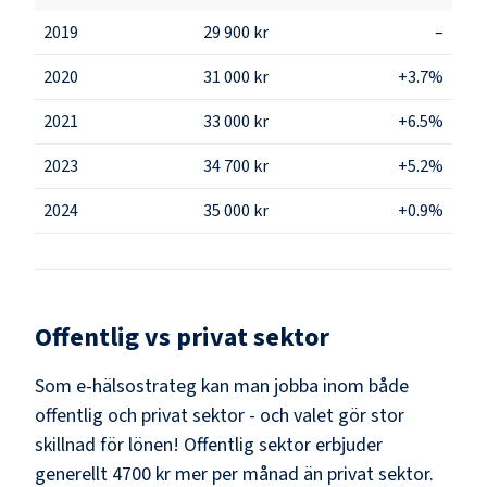
2019
29 900 kr
–
2020
31 000 kr
+3.7%
2021
33 000 kr
+6.5%
2023
34 700 kr
+5.2%
2024
35 000 kr
+0.9%
Offentlig vs privat sektor
Som
e-hälsostrateg
kan man jobba inom både
offentlig och privat sektor - och valet gör stor
skillnad för lönen!
Offentlig sektor erbjuder
generellt 4700 kr mer per månad än privat sektor.