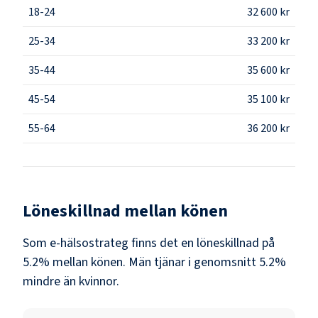
18-24
32 600 kr
25-34
33 200 kr
35-44
35 600 kr
45-54
35 100 kr
55-64
36 200 kr
Löneskillnad mellan könen
Som
e-hälsostrateg
finns det en löneskillnad på
5.2
% mellan könen.
Män
tjänar i genomsnitt
5.2
%
mindre än
kvinnor
.