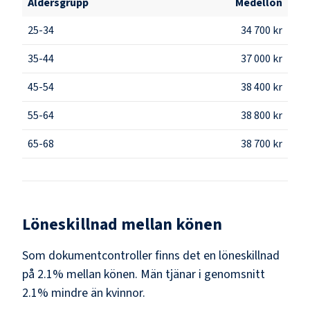
Åldersgrupp
Medellön
25-34
34 700 kr
35-44
37 000 kr
45-54
38 400 kr
55-64
38 800 kr
65-68
38 700 kr
Löneskillnad mellan könen
Som
dokumentcontroller
finns det en löneskillnad
på
2.1
% mellan könen.
Män
tjänar i genomsnitt
2.1
% mindre än
kvinnor
.