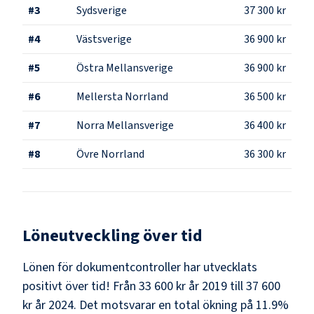
#
3
Sydsverige
37 300 kr
#
4
Västsverige
36 900 kr
#
5
Östra Mellansverige
36 900 kr
#
6
Mellersta Norrland
36 500 kr
#
7
Norra Mellansverige
36 400 kr
#
8
Övre Norrland
36 300 kr
Löneutveckling över tid
Lönen för dokumentcontroller har utvecklats
positivt över tid! Från 33 600 kr år 2019 till 37 600
kr år 2024. Det motsvarar en total ökning på 11.9%