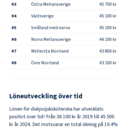
#
3
Östra Mellansverige
45 700 kr
#
4
Västsverige
45 100 kr
#
5
Småland med öarna
45 100 kr
#
6
Norra Mellansverige
44 100 kr
#
7
Mellersta Norrland
43 800 kr
#
8
Övre Norrland
43 100 kr
Löneutveckling över tid
Lönen för dialyssjuksköterska har utvecklats
positivt över tid! Från 38 100 kr år 2019 till 45 500
kr år 2024. Det motsvarar en total ökning på 19.4%