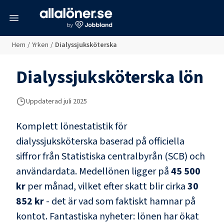
meny
Hem
/
Yrken
/
Dialyssjuksköterska
Dialyssjuksköterska
lön
Uppdaterad juli 2025
Komplett lönestatistik för
dialyssjuksköterska
baserad på officiella
siffror från Statistiska centralbyrån (SCB) och
användardata
. Medellönen ligger på
45 500
kr
per månad, vilket efter skatt blir cirka
30
852 kr
- det är vad som faktiskt hamnar på
kontot.
Fantastiska nyheter: lönen har ökat