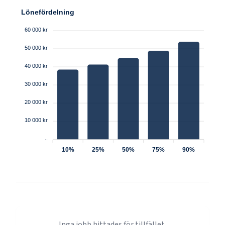
Lönefördelning
60 000 kr
50 000 kr
40 000 kr
30 000 kr
20 000 kr
10 000 kr
..
10%
25%
50%
75%
90%
Inga jobb hittades för tillfället.