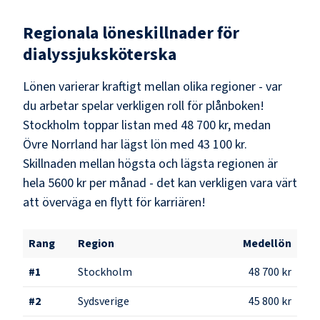
Regionala löneskillnader för
dialyssjuksköterska
Lönen varierar kraftigt mellan olika regioner - var
du arbetar spelar verkligen roll för plånboken!
Stockholm
toppar listan med
48 700 kr
, medan
Övre Norrland
har lägst lön med
43 100 kr
.
Skillnaden mellan högsta och lägsta regionen är
hela
5600 kr
per månad - det kan verkligen vara värt
att överväga en flytt för karriären!
Rang
Region
Medellön
#
1
Stockholm
48 700 kr
#
2
Sydsverige
45 800 kr