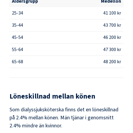
Åldersgrupp
Medellön
25-34
41 100 kr
35-44
43 700 kr
45-54
46 200 kr
55-64
47 300 kr
65-68
48 200 kr
Löneskillnad mellan könen
Som
dialyssjuksköterska
finns det en löneskillnad
på
2.4
% mellan könen.
Män
tjänar i genomsnitt
2.4
% mindre än
kvinnor
.