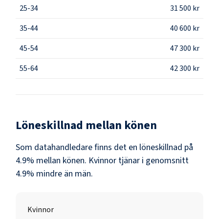
25-34
31 500 kr
35-44
40 600 kr
45-54
47 300 kr
55-64
42 300 kr
Löneskillnad mellan könen
Som
datahandledare
finns det en löneskillnad på
4.9
% mellan könen.
Kvinnor
tjänar i genomsnitt
4.9
% mindre än
män
.
Kvinnor