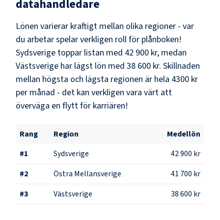
datahandledare
Lönen varierar kraftigt mellan olika regioner - var
du arbetar spelar verkligen roll för plånboken!
Sydsverige
toppar listan med
42 900 kr
, medan
Västsverige
har lägst lön med
38 600 kr
. Skillnaden
mellan högsta och lägsta regionen är hela
4300 kr
per månad - det kan verkligen vara värt att
överväga en flytt för karriären!
Rang
Region
Medellön
#
1
Sydsverige
42 900 kr
#
2
Östra Mellansverige
41 700 kr
#
3
Västsverige
38 600 kr