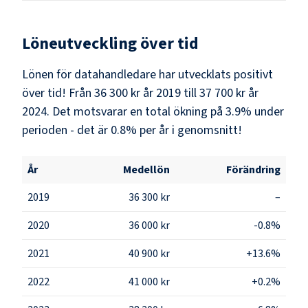
Löneutveckling över tid
Lönen för datahandledare har utvecklats positivt
över tid! Från 36 300 kr år 2019 till 37 700 kr år
2024. Det motsvarar en total ökning på 3.9% under
perioden - det är 0.8% per år i genomsnitt!
År
Medellön
Förändring
2019
36 300 kr
–
2020
36 000 kr
-0.8%
2021
40 900 kr
+13.6%
2022
41 000 kr
+0.2%