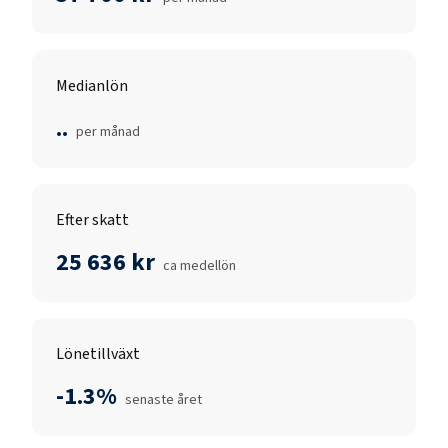
Medianlön
..
per månad
Efter skatt
25 636 kr
ca medellön
Lönetillväxt
-1.3%
senaste året