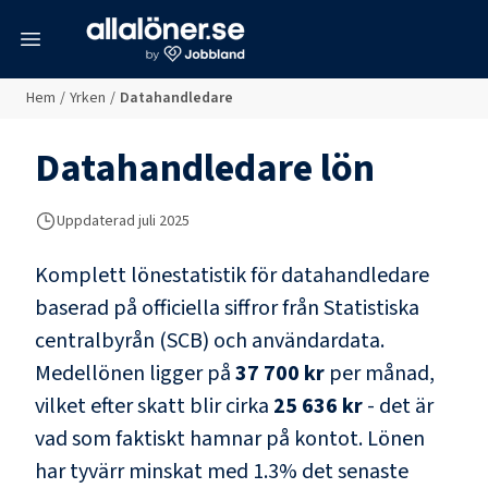
meny
Hem
/
Yrken
/
Datahandledare
Datahandledare
lön
Uppdaterad juli 2025
Komplett lönestatistik för
datahandledare
baserad på officiella siffror från Statistiska
centralbyrån (SCB) och
användardata
.
Medellönen ligger på
37 700 kr
per månad,
vilket efter skatt blir cirka
25 636 kr
- det är
vad som faktiskt hamnar på kontot.
Lönen
har tyvärr minskat med
1.3
% det senaste