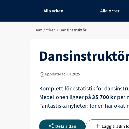
Alla yrken
Alla orter
Hem
/
Yrken
/
Dansinstruktör
Dansinstruktö
Uppdaterad juli 2025
Komplett lönestatistik för
dansinstr
Medellönen ligger på
35 700 kr
per m
Fantastiska nyheter: lönen har ökat
Dela sidan
Lägg till din l