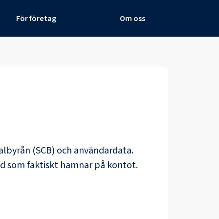
För företag
Om oss
tralbyrån (SCB) och
användardata
.
ad som faktiskt hamnar på kontot.