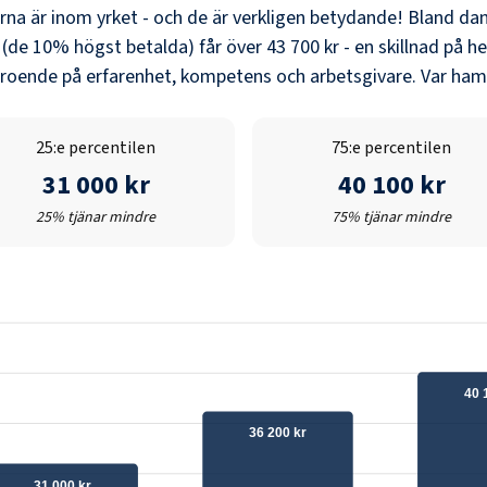
erna är inom yrket - och de är verkligen betydande! Bland
dan
 (de 10% högst betalda) får över
43 700 kr
- en skillnad på he
eroende på erfarenhet, kompetens och arbetsgivare. Var hamn
25:e percentilen
75:e percentilen
31 000 kr
40 100 kr
25% tjänar mindre
75% tjänar mindre
40 
36 200 kr
31 000 kr