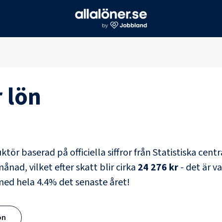
r
lön
uktör
baserad på officiella siffror från Statistiska cen
ånad, vilket efter skatt blir cirka
24 276 kr
- det är v
 med hela
4.4
% det senaste året!
ön