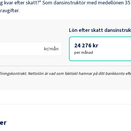
ag kvar efter skatt?" Som
dansinstruktör
med medellönen
35
ravgifter.
Lön efter skatt
dansinstruk
24 276 kr
kr/mån
per månad
ällningskontrakt. Nettolön är vad som faktiskt hamnar på ditt bankkonto efte
er