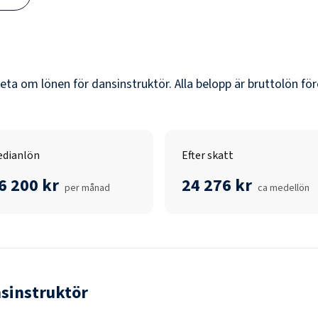
veta om lönen för
dansinstruktör
. Alla belopp är bruttolön fö
dianlön
Efter skatt
6 200 kr
24 276 kr
per månad
ca medellön
sinstruktör