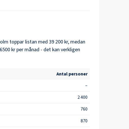
holm
toppar listan med
39 200 kr
, medan
6500 kr
per månad - det kan verkligen
Antal personer
–
2 400
760
870