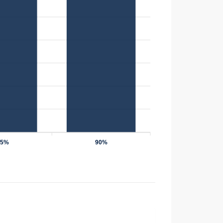
75%
90%