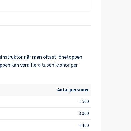
instruktör
når man oftast lönetoppen
ppen kan vara flera tusen kronor per
Antal personer
1 500
3 000
4 400