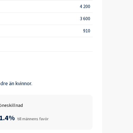
4 200
3 600
910
dre än
kvinnor
.
öneskillnad
-1.4%
till männens favör