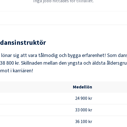
Inga jobb hittades för tillfället.
dansinstruktör
t lönar sig att vara tålmodig och bygga erfarenhet! Som
dans
38 800 kr
. Skillnaden mellan den yngsta och äldsta åldersgru
mot i karriären!
Medellön
24 900 kr
33 000 kr
36 100 kr