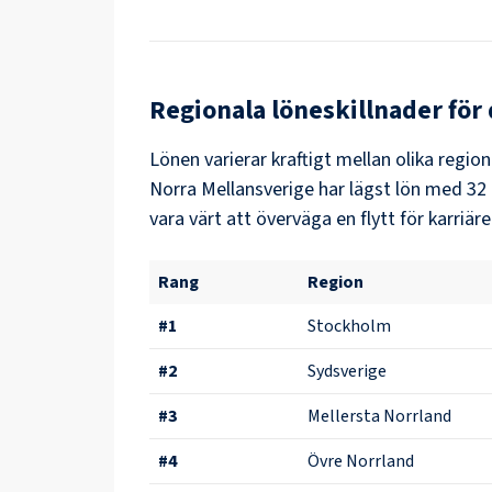
Regionala löneskillnader för
Lönen varierar kraftigt mellan olika region
Norra Mellansverige
har lägst lön med
32 
vara värt att överväga en flytt för karriäre
Rang
Region
#
1
Stockholm
#
2
Sydsverige
#
3
Mellersta Norrland
#
4
Övre Norrland