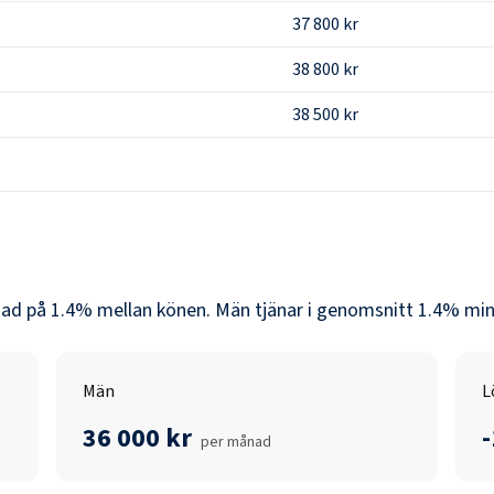
37 800 kr
38 800 kr
38 500 kr
lnad på
1.4
% mellan könen.
Män
tjänar i genomsnitt
1.4
% min
Män
L
36 000 kr
per månad