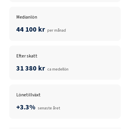
Medianlön
44 100 kr
per månad
Efter skatt
31 380 kr
ca medellön
Lönetillväxt
+3.3%
senaste året