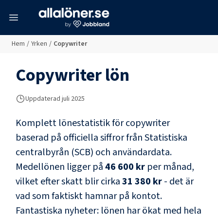
meny
Hem
/
Yrken
/
Copywriter
Copywriter
lön
Uppdaterad juli 2025
Komplett lönestatistik för
copywriter
baserad på officiella siffror från Statistiska
centralbyrån (SCB) och
användardata
.
Medellönen ligger på
46 600 kr
per månad,
vilket efter skatt blir cirka
31 380 kr
- det är
vad som faktiskt hamnar på kontot.
Fantastiska nyheter: lönen har ökat med hela