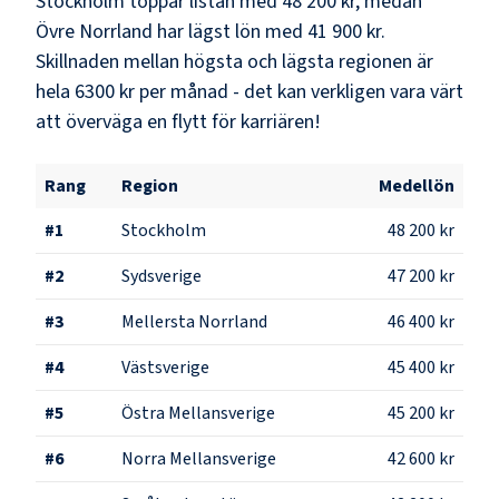
Stockholm
toppar listan med
48 200 kr
, medan
Övre Norrland
har lägst lön med
41 900 kr
.
Skillnaden mellan högsta och lägsta regionen är
hela
6300 kr
per månad - det kan verkligen vara värt
att överväga en flytt för karriären!
Rang
Region
Medellön
#
1
Stockholm
48 200 kr
#
2
Sydsverige
47 200 kr
#
3
Mellersta Norrland
46 400 kr
#
4
Västsverige
45 400 kr
#
5
Östra Mellansverige
45 200 kr
#
6
Norra Mellansverige
42 600 kr