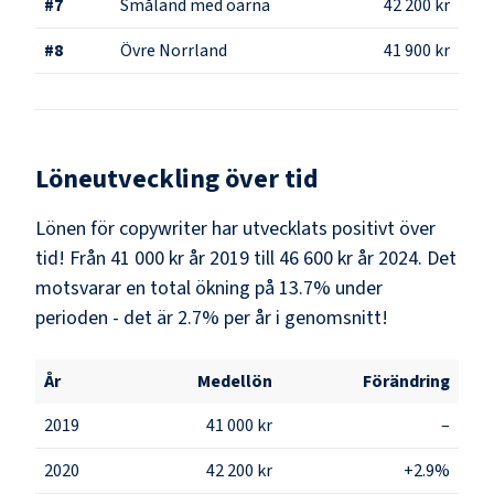
#
7
Småland med öarna
42 200 kr
#
8
Övre Norrland
41 900 kr
Löneutveckling över tid
Lönen för copywriter har utvecklats positivt över
tid! Från 41 000 kr år 2019 till 46 600 kr år 2024. Det
motsvarar en total ökning på 13.7% under
perioden - det är 2.7% per år i genomsnitt!
År
Medellön
Förändring
2019
41 000 kr
–
2020
42 200 kr
+2.9%