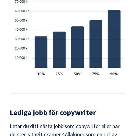
70 000 kr
60 000 kr
50 000 kr
40 000 kr
30 000 kr
20 000 kr
10 000 kr
..
10%
25%
50%
75%
90%
Lediga jobb för
copywriter
Letar du ditt nästa jobb som
copywriter
eller har
du precis tagit examen? Allalöner som en del av