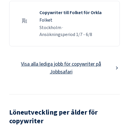
Copywriter till Folket för Orkla
Folket
Stockholm
·
Ansökningsperiod
1/7
-
6/8
Visa alla lediga jobb för
copywriter
på
Jobbsafari
Löneutveckling per ålder för
copywriter