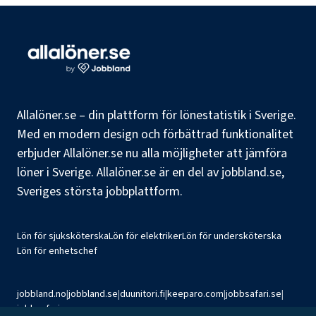
Allalöner.se – din plattform för lönestatistik i Sverige.
Med en modern design och förbättrad funktionalitet
erbjuder Allalöner.se nu alla möjligheter att jämföra
löner i Sverige. Allalöner.se är en del av jobbland.se,
Sveriges största jobbplattform.
Lön för sjuksköterska
Lön för elektriker
Lön för undersköterska
Lön för enhetschef
jobbland.no
|
jobbland.se
|
duunitori.fi
|
keeparo.com
|
jobbsafari.se
|
jobbsafari.no