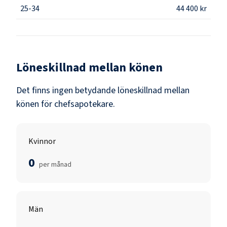
25-34
44 400 kr
Löneskillnad mellan könen
Det finns ingen betydande löneskillnad mellan
könen för
chefsapotekare
.
Kvinnor
0
per månad
Män