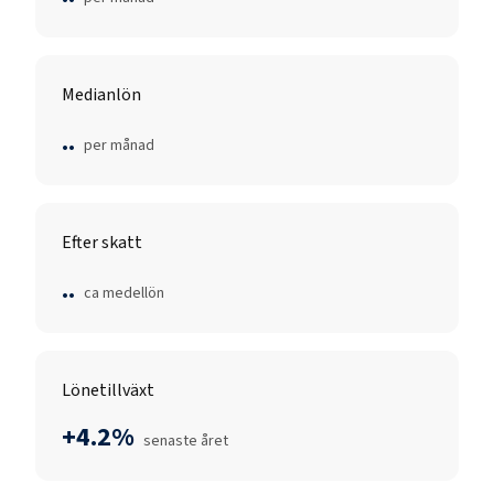
Medianlön
..
per månad
Efter skatt
..
ca medellön
Lönetillväxt
+4.2%
senaste året