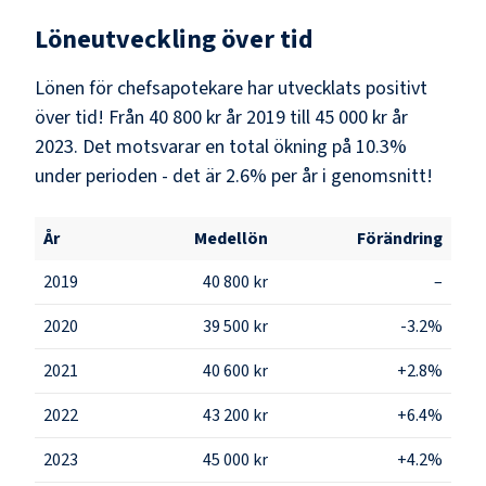
Löneutveckling över tid
Lönen för chefsapotekare har utvecklats positivt
över tid! Från 40 800 kr år 2019 till 45 000 kr år
2023. Det motsvarar en total ökning på 10.3%
under perioden - det är 2.6% per år i genomsnitt!
År
Medellön
Förändring
2019
40 800 kr
–
2020
39 500 kr
-3.2%
2021
40 600 kr
+2.8%
2022
43 200 kr
+6.4%
2023
45 000 kr
+4.2%