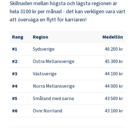
Skillnaden mellan högsta och lägsta regionen är
hela
3100 kr
per månad - det kan verkligen vara värt
att överväga en flytt för karriären!
Rang
Region
Medellön
#
1
Sydsverige
46 200 kr
#
2
Östra Mellansverige
45 300 kr
#
3
Västsverige
44 100 kr
#
4
Norra Mellansverige
44 000 kr
#
5
Småland med öarna
43 500 kr
#
6
Övre Norrland
43 100 kr