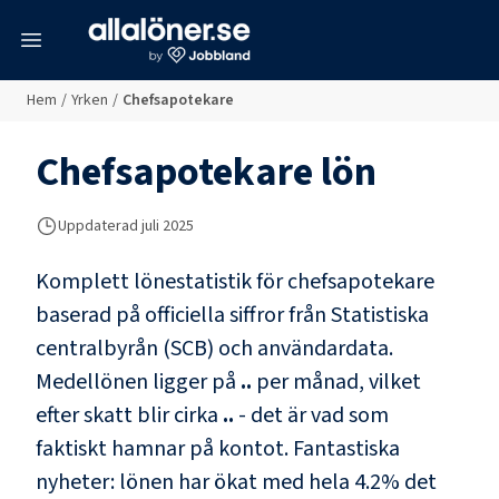
meny
Hem
/
Yrken
/
Chefsapotekare
Chefsapotekare
lön
Uppdaterad juli 2025
Komplett lönestatistik för
chefsapotekare
baserad på officiella siffror från Statistiska
centralbyrån (SCB) och
användardata
.
Medellönen ligger på
..
per månad, vilket
efter skatt blir cirka
..
- det är vad som
faktiskt hamnar på kontot.
Fantastiska
nyheter: lönen har ökat med hela
4.2
% det