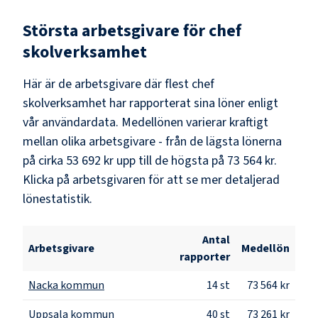
Största arbetsgivare för
chef
skolverksamhet
Här är de arbetsgivare där flest
chef
skolverksamhet
har rapporterat sina löner enligt
vår användardata. Medellönen varierar kraftigt
mellan olika arbetsgivare - från de lägsta lönerna
på cirka
53 692 kr
upp till de högsta på
73 564 kr
.
Klicka på arbetsgivaren för att se mer detaljerad
lönestatistik.
Antal
Arbetsgivare
Medellön
rapporter
Nacka kommun
14
st
73 564 kr
Uppsala kommun
40
st
73 261 kr