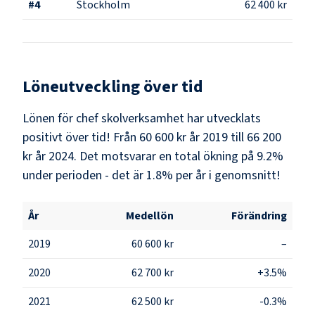
#
4
Stockholm
62 400 kr
Löneutveckling över tid
Lönen för chef skolverksamhet har utvecklats
positivt över tid! Från 60 600 kr år 2019 till 66 200
kr år 2024. Det motsvarar en total ökning på 9.2%
under perioden - det är 1.8% per år i genomsnitt!
År
Medellön
Förändring
2019
60 600 kr
–
2020
62 700 kr
+3.5%
2021
62 500 kr
-0.3%