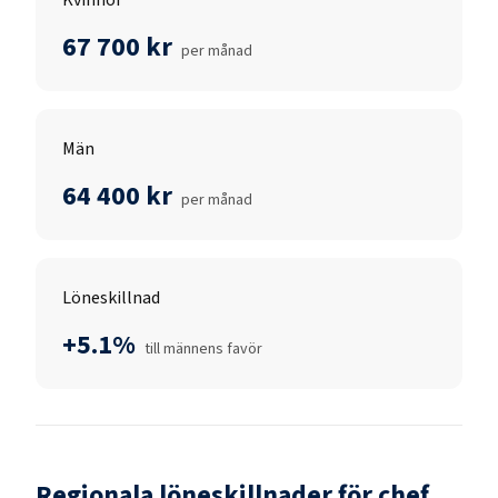
67 700 kr
per månad
Män
64 400 kr
per månad
Löneskillnad
+5.1%
till männens favör
Regionala löneskillnader för
chef