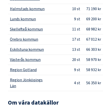
Halmstads kommun
10
st
71 190 kr
Lunds kommun
9
st
69 200 kr
Skellefteå kommun
11
st
68 982 kr
Örebro kommun
17
st
67 012 kr
Eskilstuna kommun
13
st
66 303 kr
Västerås kommun
20
st
58 970 kr
Region Gotland
9
st
58 932 kr
Region Jönköpings
4
st
56 350 kr
Län
Om våra datakällor