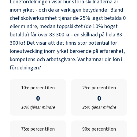
Lönefördelningen visar hur stora skillnaderna är
inom yrket - och de är verkligen betydande! Bland
chef skolverksamhet
tjänar de 25% lägst betalda
0
eller mindre, medan toppskiktet (de 10% högst
betalda) får över
83 300 kr
- en skillnad på hela
83
300 kr
! Det visar att det finns stor potential för
löneutveckling inom yrket beroende på erfarenhet,
kompetens och arbetsgivare. Var hamnar din lön i
fördelningen?
10:e percentilen
25:e percentilen
0
0
10% tjänar mindre
25% tjänar mindre
75:e percentilen
90:e percentilen