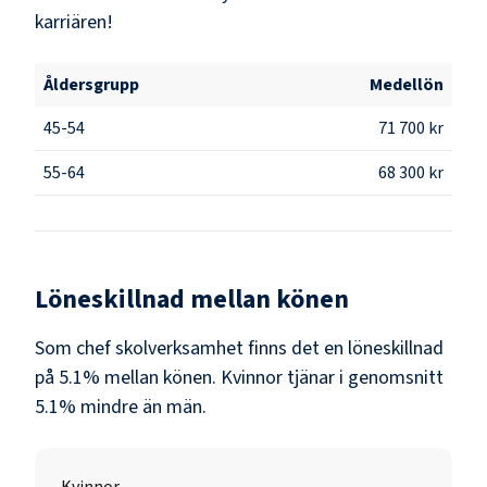
karriären!
Åldersgrupp
Medellön
45-54
71 700 kr
55-64
68 300 kr
Löneskillnad mellan könen
Som
chef skolverksamhet
finns det en löneskillnad
på
5.1
% mellan könen.
Kvinnor
tjänar i genomsnitt
5.1
% mindre än
män
.
Kvinnor