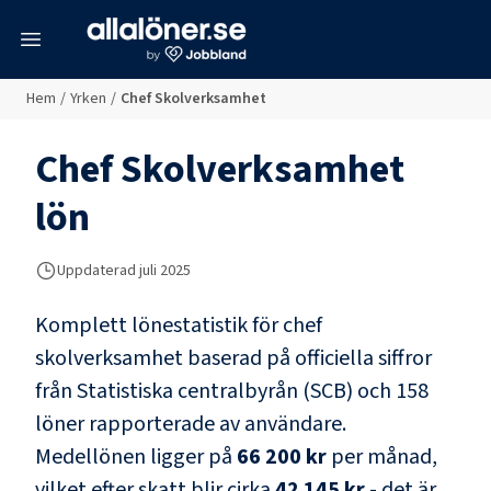
meny
Hem
/
Yrken
/
Chef Skolverksamhet
Chef Skolverksamhet
lön
Uppdaterad juli 2025
Komplett lönestatistik för
chef
skolverksamhet
baserad på officiella siffror
från Statistiska centralbyrån (SCB) och
158
löner rapporterade av användare
.
Medellönen ligger på
66 200 kr
per månad,
vilket efter skatt blir cirka
42 145 kr
- det är