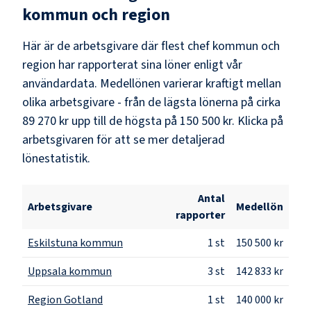
kommun och region
Här är de arbetsgivare där flest
chef kommun och
region
har rapporterat sina löner enligt vår
användardata. Medellönen varierar kraftigt mellan
olika arbetsgivare - från de lägsta lönerna på cirka
89 270 kr
upp till de högsta på
150 500 kr
. Klicka på
arbetsgivaren för att se mer detaljerad
lönestatistik.
Antal
Arbetsgivare
Medellön
rapporter
Eskilstuna kommun
1
st
150 500 kr
Uppsala kommun
3
st
142 833 kr
Region Gotland
1
st
140 000 kr