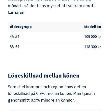
månad - så det finns mycket att se fram emot i
karriären!
Åldersgrupp
Medellön
45-54
109 000 kr
55-64
118 300 kr
Löneskillnad mellan könen
Som
chef kommun och region
finns det en
löneskillnad på
0.9
% mellan könen.
Män
tjänar i
genomsnitt
0.9
% mindre än
kvinnor
.