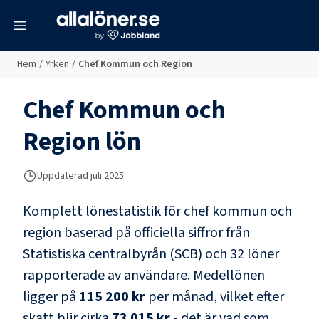
meny
Hem
/
Yrken
/
Chef Kommun och Region
Chef Kommun och
Region
lön
Uppdaterad juli 2025
Komplett lönestatistik för
chef kommun och
region
baserad på officiella siffror från
Statistiska centralbyrån (SCB) och
32 löner
rapporterade av användare
. Medellönen
ligger på
115 200 kr
per månad, vilket efter
skatt blir cirka
73 015 kr
- det är vad som