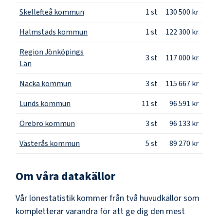
Skellefteå kommun
1
st
130 500 kr
Halmstads kommun
1
st
122 300 kr
Region Jönköpings
3
st
117 000 kr
Län
Nacka kommun
3
st
115 667 kr
Lunds kommun
11
st
96 591 kr
Örebro kommun
3
st
96 133 kr
Västerås kommun
5
st
89 270 kr
Om våra datakällor
Vår lönestatistik kommer från två huvudkällor som
kompletterar varandra för att ge dig den mest