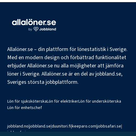
Allalöner.se – din plattform för lönestatistik i Sverige.
Med en modern design och förbättrad funktionalitet
erbjuder Allalöner.se nu alla möjligheter att jämföra
löner i Sverige. Allalöner.se är en del av jobbland.se,
Sveriges största jobbplattform.
Lön för sjuksköterska
Lön för elektriker
Lön för undersköterska
Lön för enhetschef
jobbland.no
|
jobbland.se
|
duunitori.fi
|
keeparo.com
|
jobbsafari.se
|
jobbsafari.no