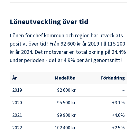
Löneutveckling över tid
Lönen för chef kommun och region har utvecklats
positivt över tid! Från 92 600 kr år 2019 till 115 200
kr år 2024. Det motsvarar en total ökning på 24.4%
under perioden - det är 4.9% per år i genomsnitt!
År
Medellön
Förändring
2019
92 600 kr
–
2020
95 500 kr
+3.1%
2021
99 900 kr
+4.6%
2022
102 400 kr
+2.5%