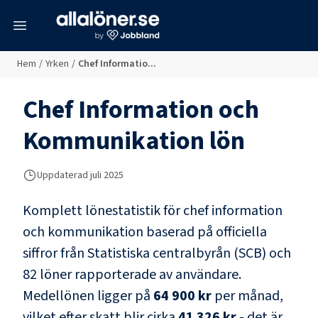
meny
Hem
/
Yrken
/
Chef Informatio...
Chef Information och
Kommunikation
lön
Uppdaterad juli 2025
Komplett lönestatistik för
chef information
och kommunikation
baserad på officiella
siffror från Statistiska centralbyrån (SCB) och
82 löner rapporterade av användare
.
Medellönen ligger på
64 900 kr
per månad,
vilket efter skatt blir cirka
41 326 kr
- det är