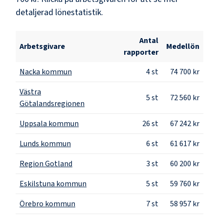
detaljerad lönestatistik.
Antal
Arbetsgivare
Medellön
rapporter
Nacka kommun
4
st
74 700 kr
Västra
5
st
72 560 kr
Götalandsregionen
Uppsala kommun
26
st
67 242 kr
Lunds kommun
6
st
61 617 kr
Region Gotland
3
st
60 200 kr
Eskilstuna kommun
5
st
59 760 kr
Örebro kommun
7
st
58 957 kr