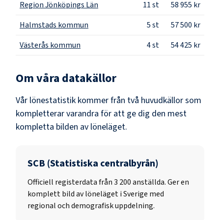
Region Jönköpings Län
11
st
58 955 kr
Halmstads kommun
5
st
57 500 kr
Västerås kommun
4
st
54 425 kr
Om våra datakällor
Vår lönestatistik kommer från två huvudkällor som
kompletterar varandra för att ge dig den mest
kompletta bilden av löneläget.
SCB (Statistiska centralbyrån)
Officiell registerdata från
3 200
anställda. Ger en
komplett bild av löneläget i Sverige med
regional och demografisk uppdelning.