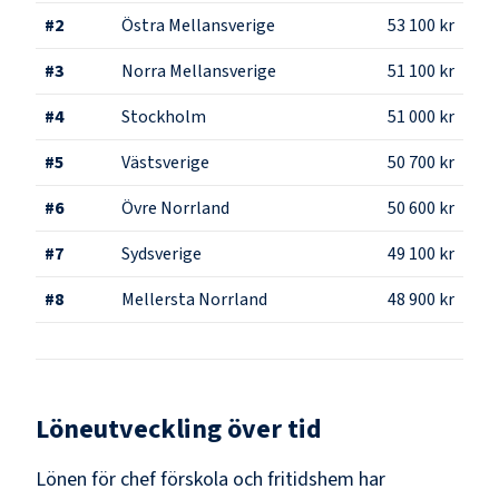
#
2
Östra Mellansverige
53 100 kr
#
3
Norra Mellansverige
51 100 kr
#
4
Stockholm
51 000 kr
#
5
Västsverige
50 700 kr
#
6
Övre Norrland
50 600 kr
#
7
Sydsverige
49 100 kr
#
8
Mellersta Norrland
48 900 kr
Löneutveckling över tid
Lönen för chef förskola och fritidshem har