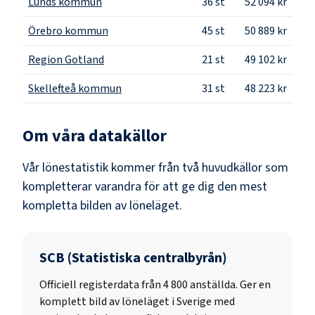
Lunds kommun
36
st
52 094 kr
Örebro kommun
45
st
50 889 kr
Region Gotland
21
st
49 102 kr
Skellefteå kommun
31
st
48 223 kr
Om våra datakällor
Vår lönestatistik kommer från två huvudkällor som
kompletterar varandra för att ge dig den mest
kompletta bilden av löneläget.
SCB (Statistiska centralbyrån)
Officiell registerdata från
4 800
anställda. Ger en
komplett bild av löneläget i Sverige med