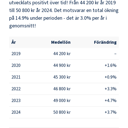
utvecklats positivt över tid! Från 44 200 kr år 2019
till 50 800 kr år 2024. Det motsvarar en total ökning
på 14.9% under perioden - det är 3.0% per år i
genomsnitt!
År
Medellön
Förändring
2019
44 200 kr
–
2020
44 900 kr
+1.6%
2021
45 300 kr
+0.9%
2022
46 800 kr
+3.3%
2023
49 000 kr
+4.7%
2024
50 800 kr
+3.7%