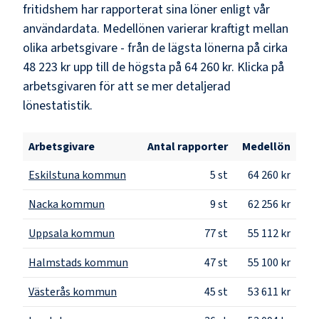
fritidshem
har rapporterat sina löner enligt vår
användardata. Medellönen varierar kraftigt mellan
olika arbetsgivare - från de lägsta lönerna på cirka
48 223 kr
upp till de högsta på
64 260 kr
. Klicka på
arbetsgivaren för att se mer detaljerad
lönestatistik.
Arbetsgivare
Antal rapporter
Medellön
Eskilstuna kommun
5
st
64 260 kr
Nacka kommun
9
st
62 256 kr
Uppsala kommun
77
st
55 112 kr
Halmstads kommun
47
st
55 100 kr
Västerås kommun
45
st
53 611 kr