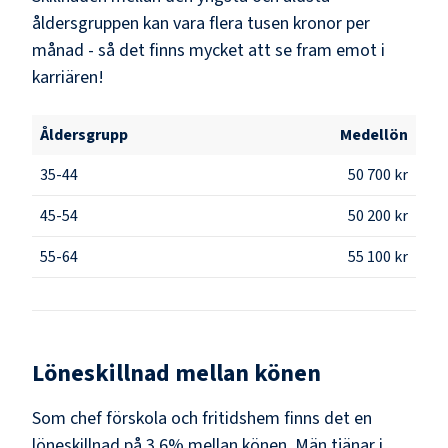
åldersgruppen kan vara flera tusen kronor per
månad - så det finns mycket att se fram emot i
karriären!
Åldersgrupp
Medellön
35-44
50 700 kr
45-54
50 200 kr
55-64
55 100 kr
Löneskillnad mellan könen
Som
chef förskola och fritidshem
finns det en
löneskillnad på
3.6
% mellan könen.
Män
tjänar i