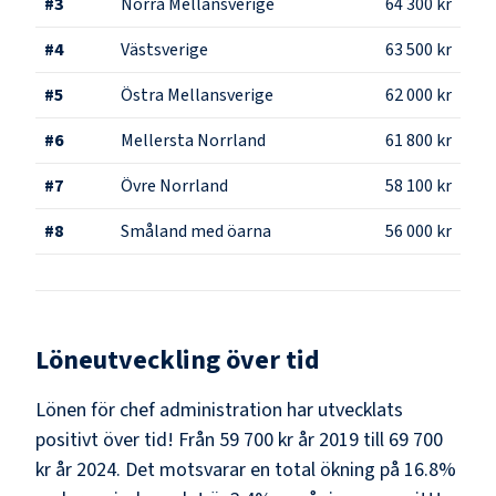
#
3
Norra Mellansverige
64 300 kr
#
4
Västsverige
63 500 kr
#
5
Östra Mellansverige
62 000 kr
#
6
Mellersta Norrland
61 800 kr
#
7
Övre Norrland
58 100 kr
#
8
Småland med öarna
56 000 kr
Löneutveckling över tid
Lönen för chef administration har utvecklats
positivt över tid! Från 59 700 kr år 2019 till 69 700
kr år 2024. Det motsvarar en total ökning på 16.8%