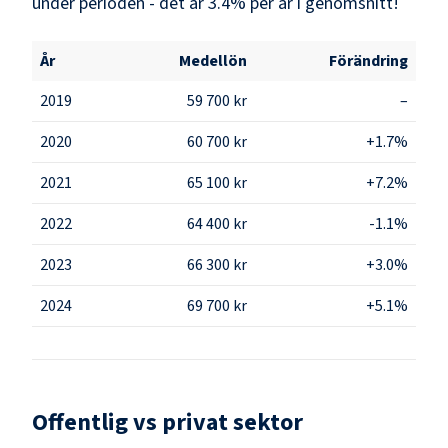
under perioden - det är 3.4% per år i genomsnitt!
År
Medellön
Förändring
2019
59 700 kr
–
2020
60 700 kr
+1.7%
2021
65 100 kr
+7.2%
2022
64 400 kr
-1.1%
2023
66 300 kr
+3.0%
2024
69 700 kr
+5.1%
Offentlig vs privat sektor