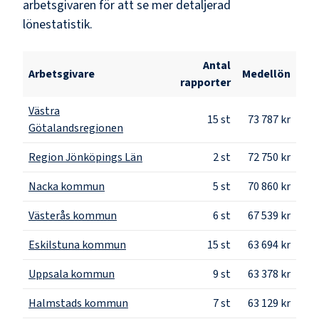
arbetsgivaren för att se mer detaljerad
lönestatistik.
Antal
Arbetsgivare
Medellön
rapporter
Västra
15
st
73 787 kr
Götalandsregionen
Region Jönköpings Län
2
st
72 750 kr
Nacka kommun
5
st
70 860 kr
Västerås kommun
6
st
67 539 kr
Eskilstuna kommun
15
st
63 694 kr
Uppsala kommun
9
st
63 378 kr
Halmstads kommun
7
st
63 129 kr