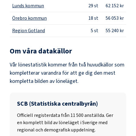
Lunds kommun
29
st
62 152 kr
Örebro kommun
18
st
56 053 kr
Region Gotland
5
st
55 240 kr
Om våra datakällor
Vår lönestatistik kommer från två huvudkällor som
kompletterar varandra för att ge dig den mest
kompletta bilden av löneläget.
SCB (Statistiska centralbyrån)
Officiell registerdata från
11 500
anställda. Ger
en komplett bild av löneläget i Sverige med
regional och demografisk uppdelning.