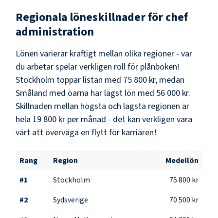
Regionala löneskillnader för
chef
administration
Lönen varierar kraftigt mellan olika regioner - var
du arbetar spelar verkligen roll för plånboken!
Stockholm
toppar listan med
75 800 kr
, medan
Småland med öarna
har lägst lön med
56 000 kr
.
Skillnaden mellan högsta och lägsta regionen är
hela
19 800 kr
per månad - det kan verkligen vara
värt att överväga en flytt för karriären!
Rang
Region
Medellön
#
1
Stockholm
75 800 kr
#
2
Sydsverige
70 500 kr