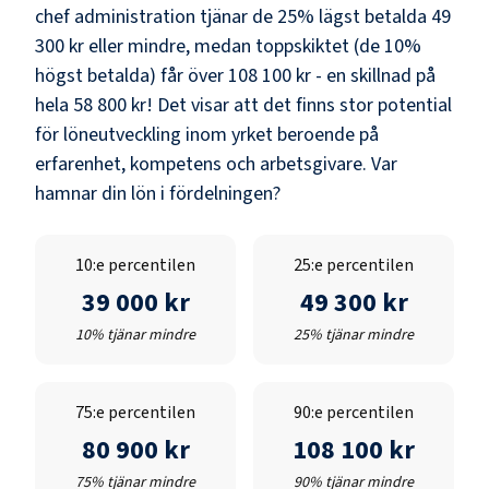
chef administration
tjänar de 25% lägst betalda
49
300 kr
eller mindre, medan toppskiktet (de 10%
högst betalda) får över
108 100 kr
- en skillnad på
hela
58 800 kr
! Det visar att det finns stor potential
för löneutveckling inom yrket beroende på
erfarenhet, kompetens och arbetsgivare. Var
hamnar din lön i fördelningen?
10:e percentilen
25:e percentilen
39 000 kr
49 300 kr
10% tjänar mindre
25% tjänar mindre
75:e percentilen
90:e percentilen
80 900 kr
108 100 kr
75% tjänar mindre
90% tjänar mindre