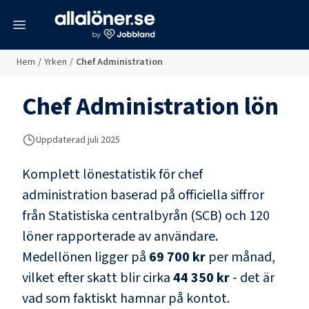
meny
Hem
/
Yrken
/
Chef Administration
Chef Administration
lön
Uppdaterad juli 2025
Komplett lönestatistik för
chef
administration
baserad på officiella siffror
från Statistiska centralbyrån (SCB) och
120
löner rapporterade av användare
.
Medellönen ligger på
69 700 kr
per månad,
vilket efter skatt blir cirka
44 350 kr
- det är
vad som faktiskt hamnar på kontot.