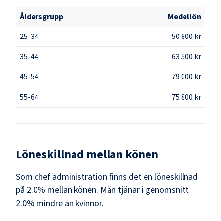
Åldersgrupp
Medellön
25-34
50 800 kr
35-44
63 500 kr
45-54
79 000 kr
55-64
75 800 kr
Löneskillnad mellan könen
Som
chef administration
finns det en löneskillnad
på
2.0
% mellan könen.
Män
tjänar i genomsnitt
2.0
% mindre än
kvinnor
.