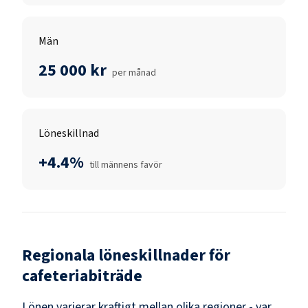
Män
25 000 kr
per månad
Löneskillnad
+4.4%
till männens favör
Regionala löneskillnader för
cafeteriabiträde
Lönen varierar kraftigt mellan olika regioner - var