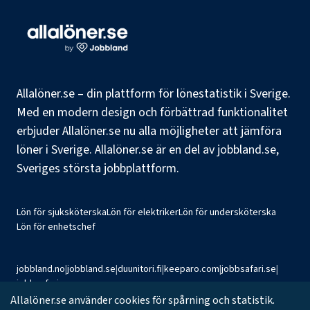
Allalöner.se – din plattform för lönestatistik i Sverige.
Med en modern design och förbättrad funktionalitet
erbjuder Allalöner.se nu alla möjligheter att jämföra
löner i Sverige. Allalöner.se är en del av jobbland.se,
Sveriges största jobbplattform.
Lön för sjuksköterska
Lön för elektriker
Lön för undersköterska
Lön för enhetschef
jobbland.no
|
jobbland.se
|
duunitori.fi
|
keeparo.com
|
jobbsafari.se
|
jobbsafari.no
Allalöner.se använder cookies för spårning och statistik.