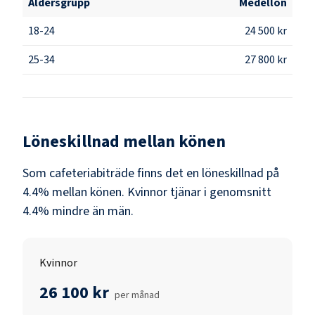
Åldersgrupp
Medellön
18-24
24 500 kr
25-34
27 800 kr
Löneskillnad mellan könen
Som
cafeteriabiträde
finns det en löneskillnad på
4.4
% mellan könen.
Kvinnor
tjänar i genomsnitt
4.4
% mindre än
män
.
Kvinnor
26 100 kr
per månad