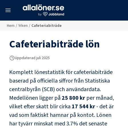
meny
Hem
/
Yrken
/
Cafeteriabiträde
Cafeteriabiträde
lön
Uppdaterad juli 2025
Komplett lönestatistik för
cafeteriabiträde
baserad på officiella siffror från Statistiska
centralbyrån (SCB) och
användardata
.
Medellönen ligger på
25 800 kr
per månad,
vilket efter skatt blir cirka
17 544 kr
- det är
vad som faktiskt hamnar på kontot.
Lönen
har tyvärr minskat med
3.7
% det senaste