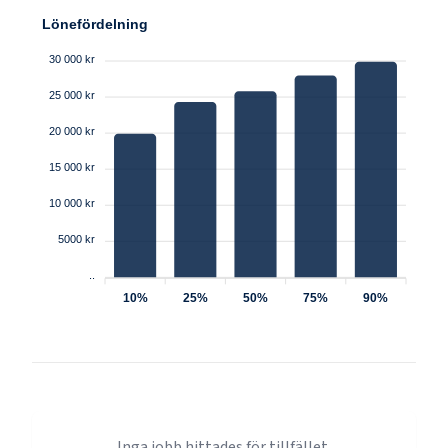
Lönefördelning
30 000 kr
25 000 kr
20 000 kr
15 000 kr
10 000 kr
5000 kr
..
10%
25%
50%
75%
90%
Inga jobb hittades för tillfället.