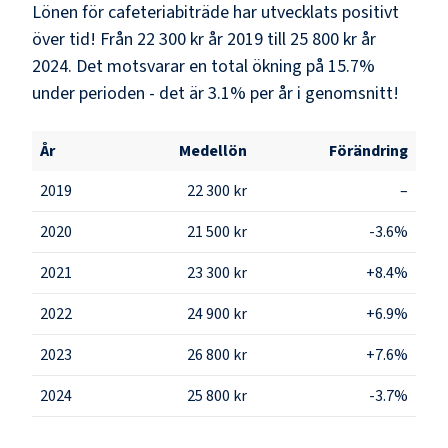
Lönen för cafeteriabiträde har utvecklats positivt
över tid! Från 22 300 kr år 2019 till 25 800 kr år
2024. Det motsvarar en total ökning på 15.7%
under perioden - det är 3.1% per år i genomsnitt!
År
Medellön
Förändring
2019
22 300 kr
–
2020
21 500 kr
-3.6%
2021
23 300 kr
+8.4%
2022
24 900 kr
+6.9%
2023
26 800 kr
+7.6%
2024
25 800 kr
-3.7%