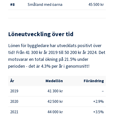
#
8
Småland med öarna
45 500 kr
Löneutveckling över tid
Lönen för byggledare har utvecklats positivt över
tid! Från 41 300 kr år 2019 till 50 200 kr år 2024. Det
motsvarar en total ökning på 21.5% under
perioden - det är 4.3% per år i genomsnitt!
År
Medellön
Förändring
2019
41 300 kr
–
2020
42 500 kr
+2.9%
2021
44 000 kr
+3.5%