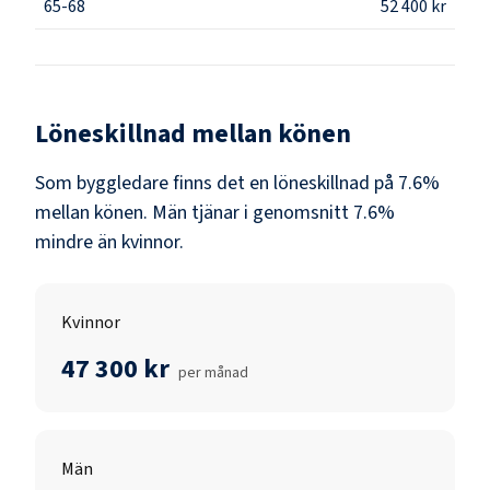
65-68
52 400 kr
Löneskillnad mellan könen
Som
byggledare
finns det en löneskillnad på
7.6
%
mellan könen.
Män
tjänar i genomsnitt
7.6
%
mindre än
kvinnor
.
Kvinnor
47 300 kr
per månad
Män