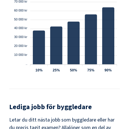
70 000 kr
60 000 kr
50 000 kr
40 000 kr
30 000 kr
20 000 kr
10 000 kr
..
10%
25%
50%
75%
90%
Lediga jobb för
byggledare
Letar du ditt nästa jobb som
byggledare
eller har
du precis tagit examen? Allalöner som en del av