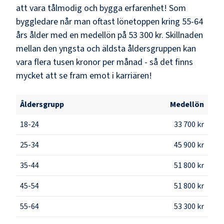
att vara tålmodig och bygga erfarenhet! Som
byggledare
når man oftast lönetoppen kring
55-64
års ålder med en medellön på
53 300 kr
. Skillnaden
mellan den yngsta och äldsta åldersgruppen kan
vara flera tusen kronor per månad - så det finns
mycket att se fram emot i karriären!
Åldersgrupp
Medellön
18-24
33 700 kr
25-34
45 900 kr
35-44
51 800 kr
45-54
51 800 kr
55-64
53 300 kr