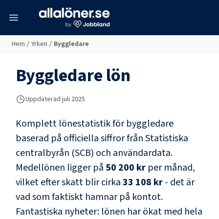
meny
Hem
/
Yrken
/
Byggledare
Byggledare
lön
Uppdaterad juli 2025
Komplett lönestatistik för
byggledare
baserad på officiella siffror från Statistiska
centralbyrån (SCB) och
användardata
.
Medellönen ligger på
50 200 kr
per månad,
vilket efter skatt blir cirka
33 108 kr
- det är
vad som faktiskt hamnar på kontot.
Fantastiska nyheter: lönen har ökat med hela