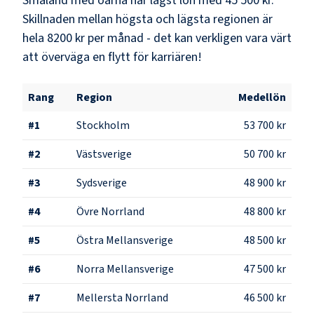
Småland med öarna
har lägst lön med
45 500 kr
.
Skillnaden mellan högsta och lägsta regionen är
hela
8200 kr
per månad - det kan verkligen vara värt
att överväga en flytt för karriären!
Rang
Region
Medellön
#
1
Stockholm
53 700 kr
#
2
Västsverige
50 700 kr
#
3
Sydsverige
48 900 kr
#
4
Övre Norrland
48 800 kr
#
5
Östra Mellansverige
48 500 kr
#
6
Norra Mellansverige
47 500 kr
#
7
Mellersta Norrland
46 500 kr