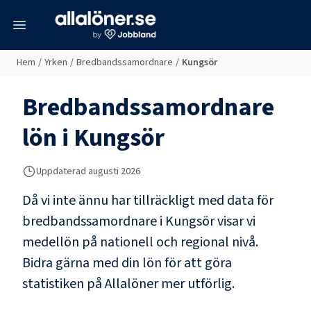
meny
Hem
/
Yrken
/
Bredbandssamordnare
/
Kungsör
Bredbandssamordnare
lön i
Kungsör
Uppdaterad
augusti 2026
Då vi inte ännu har tillräckligt med data för
bredbandssamordnare
i
Kungsör
visar vi
medellön på nationell och regional nivå.
Bidra gärna med din lön för att göra
statistiken på Allalöner mer utförlig.